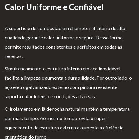
Calor Uniforme e Confiável
Lareiras por Medida
Saber Mais →
A superfície de combustão em chamote refratário de alta
qualidade garante calor uniforme e seguro. Dessa forma,
permite resultados consistentes e perfeitos em todas as
receitas.
Simultaneamente, a estrutura interna em aço inoxidável
P
Te
Li
Li
facilita a limpeza e aumenta a durabilidade. Por outro lado, o
olí
rm
v
vr
aço eletrogalvanizado externo com pintura resistente
ti
os
r
o
suporta calor intenso e condições adversas.
ca
e
o
d
O isolamento em lã de rocha natural mantém a temperatura
d
Co
d
e
por mais tempo. Ao mesmo tempo, evita o super-
e
nd
e
R
aquecimento da estrutura externa e aumenta a eficiência
pr
içõ
E
e
energética do forno.