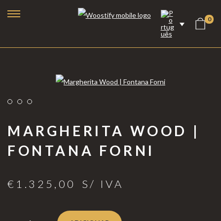
0
MARGHERITA WOOD |
FONTANA FORNI
€
1.325,00
S/ IVA
Lareiras a Bioetanol
Lareiras Elétricas
Lareiras a Vapor de Água