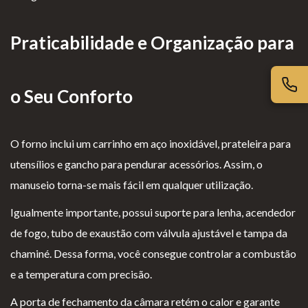
iv
es
l
cl
ac
G
o
a
Praticabilidade e Organização para
id
er
g
m
ad
ais
i
aç
e
o
õ
o Seu Conforto
s
e
s
O forno inclui um carrinho em aço inoxidável, prateleira para
utensílios e gancho para pendurar acessórios. Assim, o
manuseio torna-se mais fácil em qualquer utilização.
Igualmente importante, possui suporte para lenha, acendedor
de fogo, tubo de exaustão com válvula ajustável e tampa da
chaminé. Dessa forma, você consegue controlar a combustão
e a temperatura com precisão.
A porta de fechamento da câmara retém o calor e garante