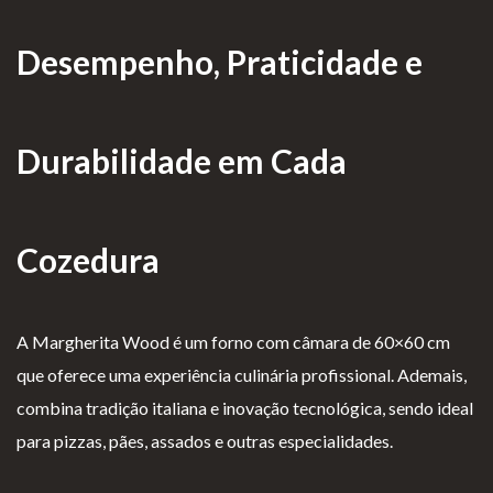
as de
Desempenho, Praticidade e
Para Profissionais
Mesa
Lareir
FAQ’s
as
A CLEARFIRE
Durabilidade em Cada
Suspensa
Contactos
s
Cozedura
PERFIL
A Margherita Wood é um forno com câmara de 60×60 cm
que oferece uma experiência culinária profissional. Ademais,
Conta de Utilizador
combina tradição italiana e inovação tecnológica, sendo ideal
para pizzas, pães, assados e outras especialidades.
Carrinho de Compras