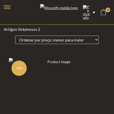
0
Artigos Volumosos 2
-30%
Lareiras a Bioetanol
Lareiras Elétricas
Lareiras a Vapor de Água