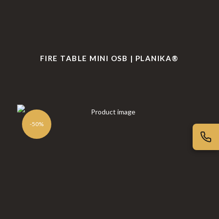
as de
Para Profissionais
Mesa
Lareir
FAQ’s
as
A CLEARFIRE
FIRE TABLE MINI OSB | PLANIKA®
Suspensa
Contactos
s
-50%
PERFIL
Conta de Utilizador
Carrinho de Compras