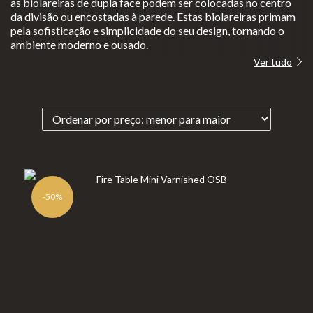
as biolareiras de dupla face podem ser colocadas no centro
Clear
da divisão ou encostadas à parede. Estas biolareiras primam
Lareiras a Gás
pela sofisticação e simplicidade do seu design, tornando o
fire
ambiente moderno e ousado.
Lareiras a lenha e Pellets
Eclipse
Ver tudo
Aquecimento de Exterior
Moon
Cozinhar no Exterior
fires
Planik
Bioetanol 96,6%
a®
Lareiras por Medida
Never
Portefólio
dark
Promoções
-50%
Lareir
as de
Chão
INFORMAÇÃO
Lareir