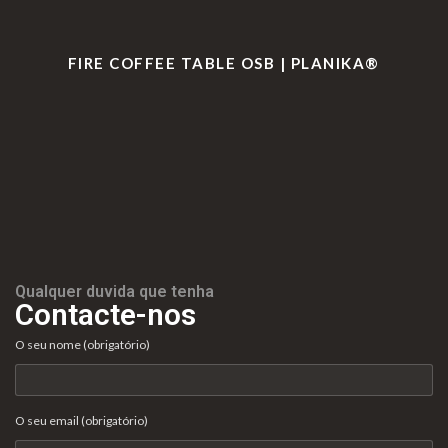
iv
es
l
cl
ac
G
o
a
FIRE COFFEE TABLE OSB | PLANIKA®
id
er
g
m
ad
ais
i
aç
e
o
õ
s
e
s
Qualquer duvida que tenha
Contacte-nos
O seu nome (obrigatório)
O seu email (obrigatório)