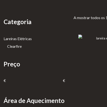
Aquecimento de Exterior
Neverda
rk
Cozinhar no Exterior
A mostrar todos os 
Bioetanol 96,6%
Categoria
Lareiras por Medida
Lareiras
Lareiras Elétricas
Portefólio
de Chão
Clearfire
Lareiras
Promoções
de Mesa
Lareiras
Preço
Suspensas
€
€
INFORMAÇÃO
Área de Aquecimento