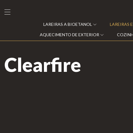
LAREIRAS A BIOETANOL
LAREIRAS 
AQUECIMENTO DE EXTERIOR
COZINH
Clearfire
Lareiras a Bioetanol
Lareiras Elétricas
Clearfire
Lareiras a Vapor de Água
Eclipse
Lareiras a Gás
Moonfire
s
Lareiras a lenha e Pellets
Planika®