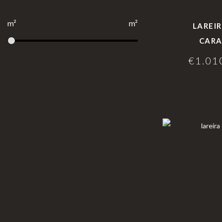
Para Profissionais
m²
m²
FAQ’s
LAREI
CARA
A CLEARFIRE
€
1.01
Contactos
PERFIL
Conta de Utilizador
Carrinho de Compras