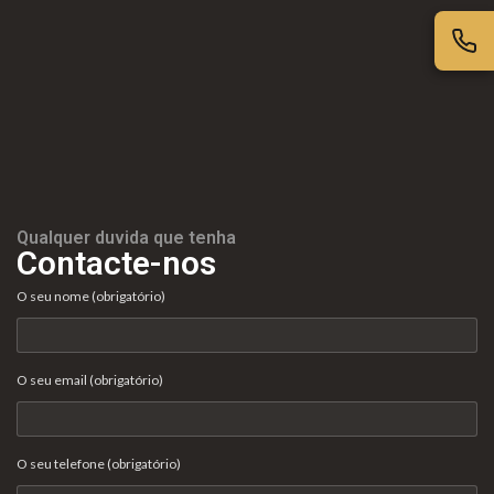
as de
Para Profissionais
Mesa
Lareir
FAQ’s
as
A CLEARFIRE
Suspensa
Contactos
s
Qualquer duvida que tenha
Contacte-nos
O seu nome (obrigatório)
PERFIL
O seu email (obrigatório)
Conta de Utilizador
Carrinho de Compras
O seu telefone (obrigatório)