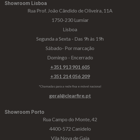
iv
es
l
cl
Showroom Lisboa
Rua Prof. João Cândido de Oliveira, 11A
ac
G
o
a
1750-230 Lumiar
id
er
g
m
Lisboa
ad
ais
i
aç
Segunda a Sexta - Das 9h às 19h
e
o
õ
Sábado- Por marcação
s
e
Domingo - Encerrado
s
+351 913 901 605
+351 214 056 209
*Chamadas para a rede fixa e móvel nacional
geral@clearfire.pt
Showroom Porto
Rua Campo do Monte, 42
4400-572 Canidelo
Vila Nova de Gaia