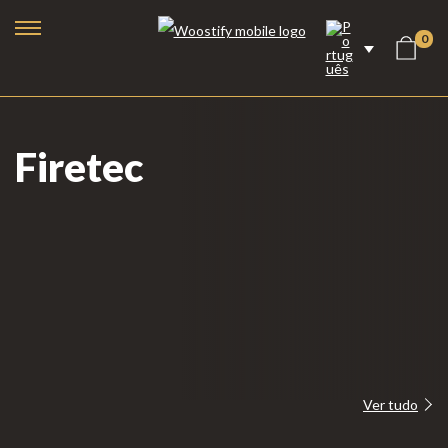
0
Firetec
Lareiras a Bioetanol
Ver tudo
Lareiras Elétricas
Lareiras a Vapor de Água