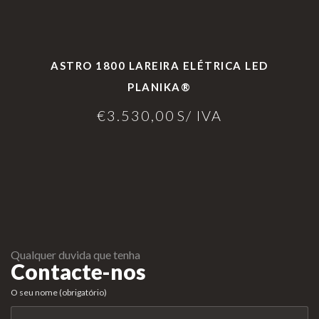
iv
es
l
cl
ac
G
o
a
id
er
g
m
ASTRO 1800 LAREIRA ELÉTRICA LED
ad
ais
i
aç
PLANIKA®
e
o
õ
s
e
€
3.530,00
S/ IVA
s
Qualquer duvida que tenha
Contacte-nos
O seu nome (obrigatório)