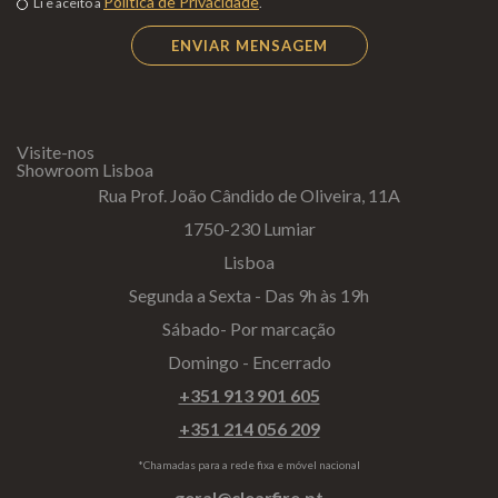
Política de Privacidade
Li e aceito a
.
Visite-nos
Showroom Lisboa
Rua Prof. João Cândido de Oliveira, 11A
1750-230 Lumiar
Lisboa
Segunda a Sexta - Das 9h às 19h
Sábado- Por marcação
Domingo - Encerrado
+351 913 901 605
+351 214 056 209
*Chamadas para a rede fixa e móvel nacional
geral@clearfire.pt