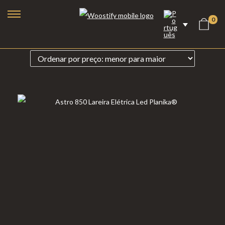
0
Lareiras a Bioetanol
Lareiras Elétricas
Lareiras a Vapor de Água