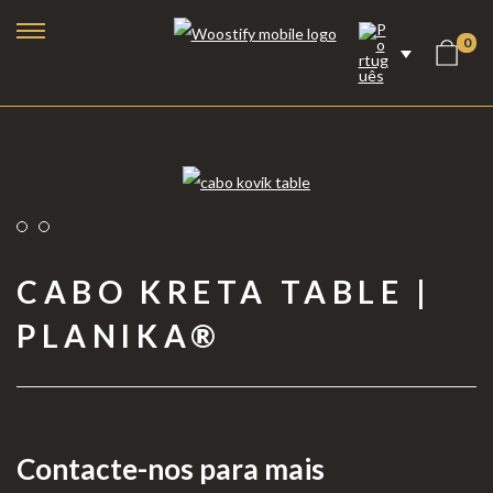
0
CABO KRETA TABLE |
PLANIKA®
Lareiras a Bioetanol
Lareiras Elétricas
Contacte-nos para mais
Lareiras a Vapor de Água