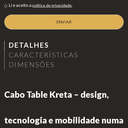
Li e aceito a
.
política de privacidade
as de
Para Profissionais
Mesa
Lareir
FAQ’s
as
A CLEARFIRE
Suspensa
DETALHES
Contactos
s
CARACTERÍSTICAS
DIMENSÕES
PERFIL
Cabo Table Kreta – design,
Conta de Utilizador
Carrinho de Compras
tecnologia e mobilidade numa