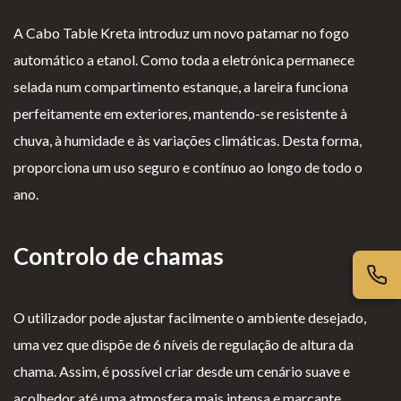
iv
es
l
cl
ac
G
o
a
A Cabo Table Kreta introduz um novo patamar no fogo
id
er
g
m
automático a etanol. Como toda a eletrónica permanece
ad
ais
i
aç
selada num compartimento estanque, a lareira funciona
e
o
õ
perfeitamente em exteriores, mantendo-se resistente à
s
e
chuva, à humidade e às variações climáticas. Desta forma,
s
proporciona um uso seguro e contínuo ao longo de todo o
ano.
Controlo de chamas
O utilizador pode ajustar facilmente o ambiente desejado,
uma vez que dispõe de 6 níveis de regulação de altura da
chama. Assim, é possível criar desde um cenário suave e
acolhedor até uma atmosfera mais intensa e marcante.