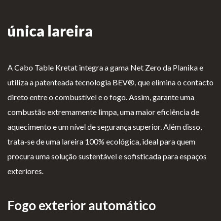
Lareiras por Medida
única lareira
Saber Mais →
A Cabo Table Kretat integra a gama Net Zero da Planika e
utiliza a patenteada tecnologia BEV®, que elimina o contacto
direto entre o combustível e o fogo. Assim, garante uma
combustão extremamente limpa, uma maior eficiência de
P
Te
Li
Li
aquecimento e um nível de segurança superior. Além disso,
olí
rm
v
vr
trata-se de uma lareira 100% ecológica, ideal para quem
ti
os
r
o
procura uma solução sustentável e sofisticada para espaços
ca
e
o
d
exteriores.
d
Co
d
e
e
nd
e
R
Fogo exterior automático
pr
içõ
E
e