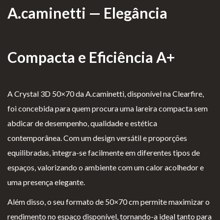
A.caminetti — Elegância
as de
Para Profissionais
Mesa
Lareir
FAQ’s
Compacta e Eficiência A+
as
A CLEARFIRE
Suspensa
Contactos
s
A Crystal 3D 50×70 da A.caminetti, disponível na Clearfire,
foi concebida para quem procura uma lareira compacta sem
abdicar de desempenho, qualidade e estética
contemporânea. Com um design versátil e proporções
PERFIL
equilibradas, integra-se facilmente em diferentes tipos de
espaços, valorizando o ambiente com um calor acolhedor e
Conta de Utilizador
uma presença elegante.
Carrinho de Compras
Além disso, o seu formato de 50×70 cm permite maximizar o
rendimento no espaço disponível, tornando-a ideal tanto para