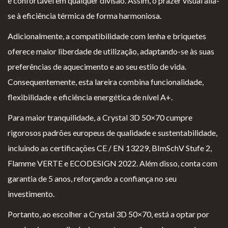
e confortável em qualquer divisão. Assim, o prazer visual alia-
iv
es
l
cl
se à eficiência térmica de forma harmoniosa.
ac
G
o
a
id
er
g
m
Adicionalmente, a compatibilidade com lenha e briquetes
ad
ais
i
aç
oferece maior liberdade de utilização, adaptando-se às suas
e
o
õ
preferências de aquecimento e ao seu estilo de vida.
s
e
Consequentemente, esta lareira combina funcionalidade,
s
flexibilidade e eficiência energética de nível A+.
Para maior tranquilidade, a Crystal 3D 50×70 cumpre
rigorosos padrões europeus de qualidade e sustentabilidade,
incluindo as certificações CE / EN 13229, BImSchV Stufe 2,
Flamme VERTE e ECODESIGN 2022. Além disso, conta com
garantia de 5 anos, reforçando a confiança no seu
investimento.
Portanto, ao escolher a Crystal 3D 50×70, está a optar por