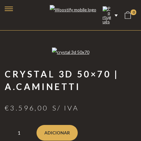
0
CRYSTAL 3D 50×70 |
A.CAMINETTI
€
3.596,00
S/ IVA
Lareiras a Bioetanol
Lareiras Elétricas
ADICIONAR
Lareiras a Vapor de Água