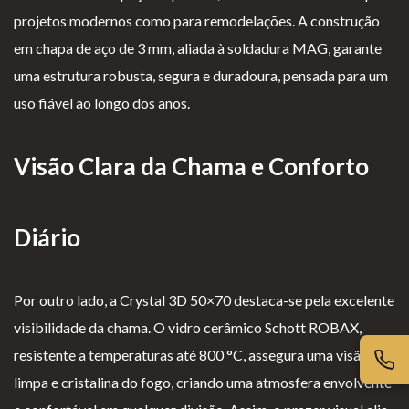
projetos modernos como para remodelações. A construção
Lareiras por Medida
em chapa de aço de 3 mm, aliada à soldadura MAG, garante
Saber Mais →
uma estrutura robusta, segura e duradoura, pensada para um
uso fiável ao longo dos anos.
Visão Clara da Chama e Conforto
P
Te
Li
Li
Diário
olí
rm
v
vr
ti
os
r
o
Por outro lado, a Crystal 3D 50×70 destaca-se pela excelente
ca
e
o
d
visibilidade da chama. O vidro cerâmico Schott ROBAX,
d
Co
d
e
resistente a temperaturas até 800 °C, assegura uma visão
e
nd
e
R
limpa e cristalina do fogo, criando uma atmosfera envolvente
pr
içõ
E
e