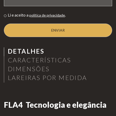
as de
Para Profissionais
Mesa
Li e aceito a
.
política de privacidade
Lareir
FAQ’s
as
A CLEARFIRE
Suspensa
Contactos
s
DETALHES
CARACTERÍSTICAS
DIMENSÕES
LAREIRAS POR MEDIDA
PERFIL
Conta de Utilizador
FLA4 Tecnologia e elegância
Carrinho de Compras