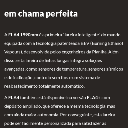
Lareiras por Medida
em chama perfeita
Saber Mais →
A
FLA4 1990mm
é a primeira “lareira inteligente” do mundo
equipada com a tecnologia patenteada BEV (Burning Ethanol
Vapours), desenvolvida pelos engenheiros da Planika. Além
disso, esta lareira de linhas longas integra soluções
avançadas, como sensores de temperatura, sensores sísmicos
P
Te
Li
Li
e de inclinação, controlo sem fios e um sistema de
olí
rm
v
vr
reabastecimento totalmente automático.
ti
os
r
o
ca
e
o
d
A
FLA4
também está disponível na versão
FLA4+
com
d
Co
d
e
depósito ampliado, que oferece a mesma tecnologia, mas
e
nd
e
R
com ainda maior autonomia. Por conseguinte, esta lareira
pr
içõ
E
e
pode ser facilmente personalizada para satisfazer as