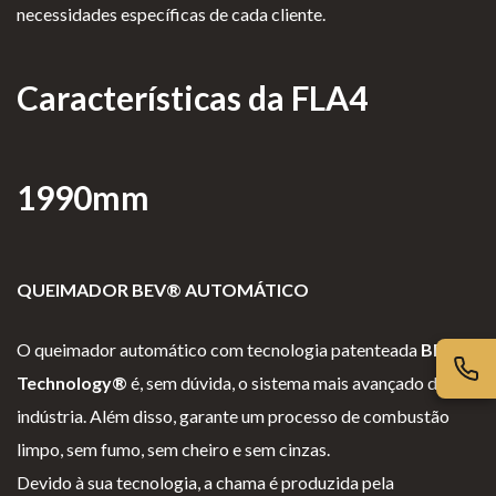
iv
es
l
cl
necessidades específicas de cada cliente.
ac
G
o
a
id
er
g
m
Características da FLA4
ad
ais
i
aç
e
o
õ
s
e
1990mm
s
QUEIMADOR BEV® AUTOMÁTICO
O queimador automático com tecnologia patenteada
BEV
Technology®
é, sem dúvida, o sistema mais avançado da
indústria. Além disso, garante um processo de combustão
limpo, sem fumo, sem cheiro e sem cinzas.
Devido à sua tecnologia, a chama é produzida pela