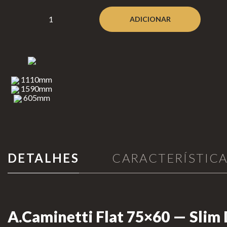
Aquecimento de Exterior
Neverda
rk
Cozinhar no Exterior
ADICIONAR
Bioetanol 96,6%
Lareiras por Medida
Lareiras
1110mm
Portefólio
de Chão
1590mm
605mm
Lareiras
Promoções
de Mesa
Lareiras
Suspensas
DETALHES
CARACTERÍSTIC
INFORMAÇÃO
A.Caminetti Flat 75×60 — Slim 