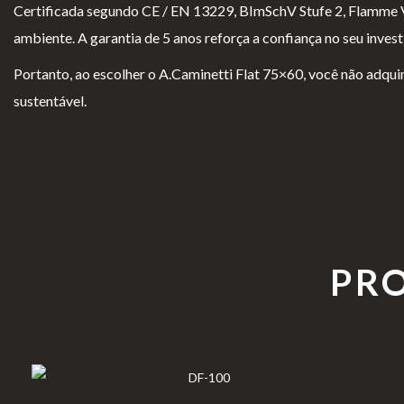
Certificada segundo CE / EN 13229, BImSchV Stufe 2, Flamme 
Lareiras por Medida
ambiente. A garantia de 5 anos reforça a confiança no seu inves
Saber Mais →
Portanto, ao escolher o A.Caminetti Flat 75×60, você não adqui
sustentável.
Pol
Ter
Li
Liv
ític
mo
vr
ro
PR
a
s e
o
de
de
Co
d
Re
pri
ndi
e
cla
va
çõe
El
ma
cid
s
o
çõ