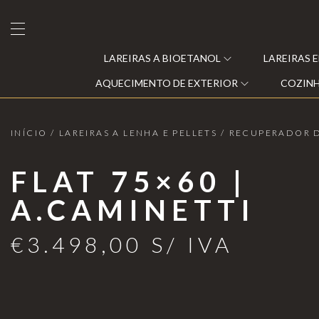
LAREIRAS A BIOETANOL
LAREIRAS 
AQUECIMENTO DE EXTERIOR
COZINH
INÍCIO
/
LAREIRAS A LENHA E PELLETS
/
RECUPERADOR 
Lareiras a Bioetanol
FLAT 75×60 |
Lareiras Elétricas
A.CAMINETTI
Clearfire
Lareiras a Vapor de Água
Eclipse
€
3.498,00
S/ IVA
Lareiras a Gás
Moonfire
s
Lareiras a lenha e Pellets
Planika®