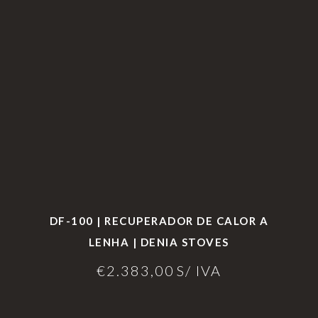
ad
Ger
gi
es
e
ais
o
s
DF-100 | RECUPERADOR DE CALOR A
LENHA | DENIA STOVES
€
2.383,00
S/ IVA