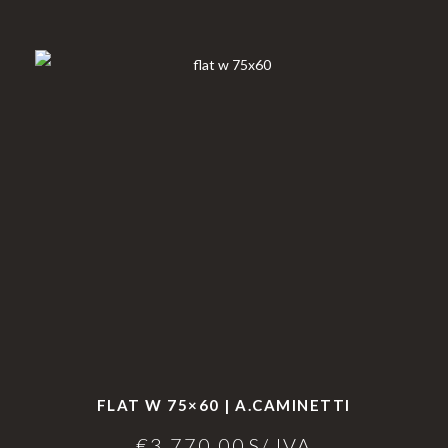
FLAT W 75×60 | A.CAMINETTI
€
3.770,00
S/ IVA