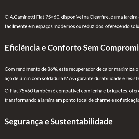
Para Profissionais
FAQ’s
O A.Caminetti Flat 75×60, disponível na Clearfire, é uma lareir
facilmente em espaços modernos ou reduzidos, oferecendo soluç
A CLEARFIRE
Contactos
Eficiência e Conforto Sem Compromi
Com rendimento de 86%, este recuperador de calor maximiza o 
aço de 3 mm com soldadura MAG garante durabilidade e resistênci
O Flat 75×60 também é compatível com lenha e briquetes, oferec
PERFIL
transformando a lareira em ponto focal de charme e sofisticaçã
Conta de Utilizador
Segurança e Sustentabilidade
Carrinho de Compras