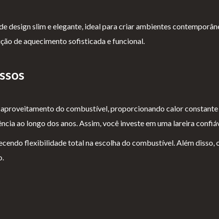
a de design slim e elegante, ideal para criar ambientes contemporâ
ão de aquecimento sofisticada e funcional.
ssos
aproveitamento do combustível, proporcionando calor constante e
a ao longo dos anos. Assim, você investe em uma lareira confiável,
endo flexibilidade total na escolha do combustível. Além disso, 
o.