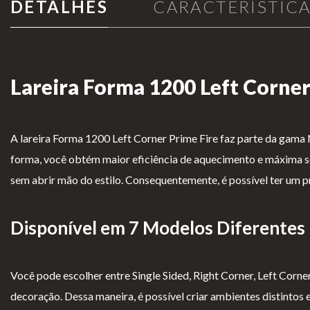
Para Profissionais
DETALHES
CARACTERÍSTIC
FAQ’s
A CLEARFIRE
Lareira Forma 1200 Left Corner
Contactos
A lareira Forma 1200 Left Corner Prime Fire faz parte da gama N
forma, você obtém maior eficiência de aquecimento e máxima se
sem abrir mão do estilo. Consequentemente, é possível ter um p
PERFIL
Disponível em 7 Modelos Diferentes
Conta de Utilizador
Você pode escolher entre Single Sided, Right Corner, Left Corner
Carrinho de Compras
decoração. Dessa maneira, é possível criar ambientes distintos 