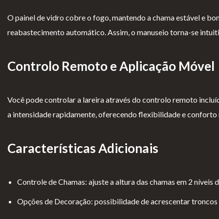
ad
Ger
gi
es
O painel de vidro cobre o fogo, mantendo a chama estável e bonit
e
ais
o
reabastecimento automático. Assim, o manuseio torna-se intuitiv
s
Controlo Remoto e Aplicação Móvel
Você pode controlar a lareira através do controlo remoto inclu
a intensidade rapidamente, oferecendo flexibilidade e confort
Características Adicionais
Controle de Chamas: ajuste a altura das chamas em 2 níveis
Opções de Decoração: possibilidade de acrescentar troncos 