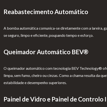
Lareiras por Medida
Reabastecimento Automático
Saber Mais →
A bomba automática comunica-se diretamente com a lareira, gar
se seguro, limpo e eficiente, poupando tempo e esforço.
Queimador Automático BEV®
Pol
Ter
Li
Liv
O queimador automático com tecnologia BEV Technology® ofer
ític
mo
vr
ro
limpa, sem fumo, cheiro ou cinzas. Como a chama resulta da qu
a
s e
o
de
estabilidade e desempenho superiores.
de
Co
d
Re
pri
ndi
e
cla
Painel de Vidro e Painel de Controlo
va
çõe
El
ma
cid
s
o
çõ