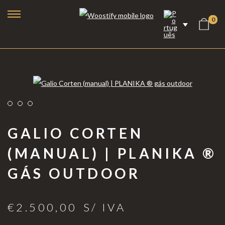
0
GALIO CORTEN
(MANUAL) | PLANIKA ®
GÁS OUTDOOR
Lareiras a Bioetanol
Lareiras Elétricas
€
2.500,00
S/ IVA
Lareiras a Vapor de Água