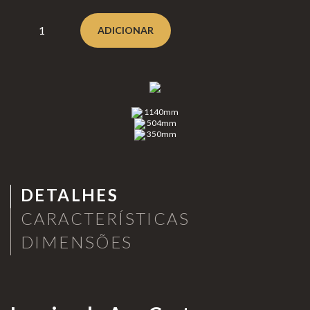
Clear
Lareiras a Gás
ADICIONAR
fire
Lareiras a lenha e Pellets
Eclipse
Aquecimento de Exterior
Moon
Cozinhar no Exterior
fires
1140mm
Planik
Bioetanol 96,6%
504mm
350mm
a®
Lareiras por Medida
Never
Portefólio
dark
Promoções
DETALHES
CARACTERÍSTICAS
DIMENSÕES
Lareir
as de
Chão
INFORMAÇÃO
Lareir