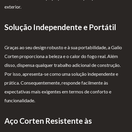
exterior.
Lareiras por Medida
Saber Mais →
Solução Independente e Portátil
Graças ao seu design robusto e à sua portabilidade, a Galio
Corten proporciona a beleza e o calor do fogo real. Além
disso, dispensa qualquer trabalho adicional de construção.
P
Te
Li
Li
Por isso, apresenta-se como uma solução independente e
olí
rm
v
vr
prática. Consequentemente, responde facilmente às
ti
os
r
o
expectativas mais exigentes em termos de conforto e
ca
e
o
d
funcionalidade.
d
Co
d
e
e
nd
e
R
Aço Corten Resistente às
pr
içõ
E
e