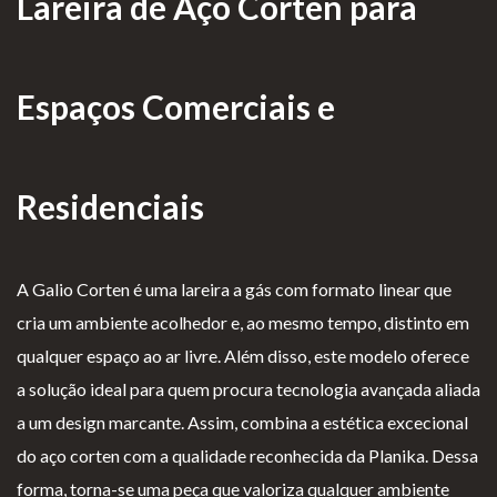
Lareira de Aço Corten para
as de
Para Profissionais
Mesa
Lareir
FAQ’s
Espaços Comerciais e
as
A CLEARFIRE
Suspensa
Contactos
s
Residenciais
A Galio Corten é uma lareira a gás com formato linear que
cria um ambiente acolhedor e, ao mesmo tempo, distinto em
PERFIL
qualquer espaço ao ar livre. Além disso, este modelo oferece
a solução ideal para quem procura tecnologia avançada aliada
Conta de Utilizador
a um design marcante. Assim, combina a estética excecional
Carrinho de Compras
do aço corten com a qualidade reconhecida da Planika. Dessa
forma, torna-se uma peça que valoriza qualquer ambiente