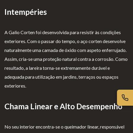
iv
es
l
cl
Intempéries
ac
G
o
a
id
er
g
m
ad
ais
i
aç
A Galio Corten foi desenvolvida para resistir às condições
e
o
õ
exteriores. Com o passar do tempo, o aço corten desenvolve
s
e
naturalmente uma camada de óxido com aspeto enferrujado.
s
Assim, cria-se uma proteção natural contra a corrosão. Como
resultado, a lareira torna-se extremamente durável e
adequada para utilização em jardins, terraços ou espaços
exteriores.
Chama Linear e Alto Desempenho
No seu interior encontra-se o queimador linear, responsável