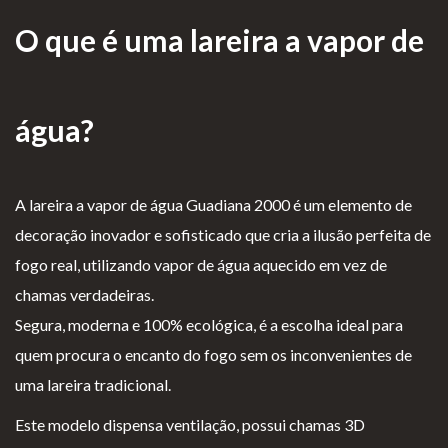
as de
O que é uma lareira a vapor de
Para Profissionais
Mesa
Lareir
FAQ’s
as
A CLEARFIRE
água?
Suspensa
Contactos
s
A lareira a vapor de água Guadiana 2000 é um elemento de
decoração inovador e sofisticado que cria a ilusão perfeita de
fogo real, utilizando vapor de água aquecido em vez de
chamas verdadeiras.
PERFIL
Segura, moderna e 100% ecológica, é a escolha ideal para
quem procura o encanto do fogo sem os inconvenientes de
Conta de Utilizador
uma lareira tradicional.
Carrinho de Compras
Este modelo dispensa ventilação, possui chamas 3D