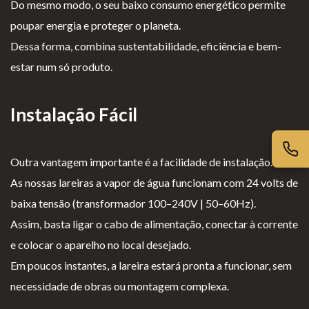
iv
es
l
cl
Do mesmo modo, o seu baixo consumo energético permite
ac
G
o
a
poupar energia e proteger o planeta.
id
er
g
m
Dessa forma, combina sustentabilidade, eficiência e bem-
ad
ais
i
aç
estar num só produto.
e
o
õ
s
e
Instalação Fácil
s
Outra vantagem importante é a facilidade de instalação.
As nossas lareiras a vapor de água funcionam com 24 volts de
baixa tensão (transformador 100–240V | 50–60Hz).
Assim, basta ligar o cabo de alimentação, conectar à corrente
e colocar o aparelho no local desejado.
Em poucos instantes, a lareira estará pronta a funcionar, sem
necessidade de obras ou montagem complexa.