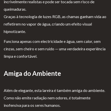
incrivelmente realistas e pode ser tocada sem risco de
Lareiras por Medida
queimaduras.
Saber Mais →
Graças à tecnologia de luzes RGB, as chamas ganham vida ao
refletirem no vapor de água, criando um efeito visual
hipnotizante.
Funciona apenas com electricidade e água, sem calor, sem
cinzas, sem cheiro e sem ruído — uma verdadeira experiência
limpa e confortável.
P
Te
Li
Li
olí
rm
v
vr
Amiga do Ambiente
ti
os
r
o
ca
e
o
d
d
Co
d
e
Além de elegante, esta lareira é também amiga do ambiente.
e
nd
e
R
Como não emite radiação nem odores, é totalmente
pr
içõ
E
e
inofensiva para os seres humanos.