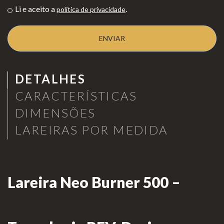
Li e aceito a
.
política de privacidade
as de
Para Profissionais
Mesa
Lareir
FAQ’s
as
A CLEARFIRE
Suspensa
DETALHES
Contactos
s
CARACTERÍSTICAS
DIMENSÕES
LAREIRAS POR MEDIDA
PERFIL
Lareira Neo Burner 500 –
Conta de Utilizador
Carrinho de Compras