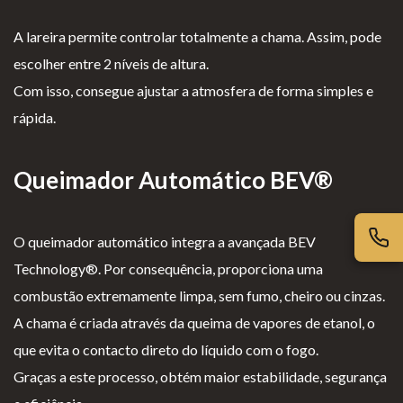
iv
es
l
cl
ac
G
o
a
A lareira permite controlar totalmente a chama. Assim, pode
id
er
g
m
escolher entre 2 níveis de altura.
ad
ais
i
aç
Com isso, consegue ajustar a atmosfera de forma simples e
e
o
õ
rápida.
s
e
s
Queimador Automático BEV®
O queimador automático integra a avançada BEV
Technology®. Por consequência, proporciona uma
combustão extremamente limpa, sem fumo, cheiro ou cinzas.
A chama é criada através da queima de vapores de etanol, o
que evita o contacto direto do líquido com o fogo.
Graças a este processo, obtém maior estabilidade, segurança