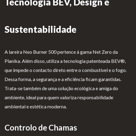
Tecnologia BEV, Design e
Lareiras por Medida
Saber Mais →
Sustentabilidade
A lareira Neo Burner 500 pertence à gama Net Zero da
Planika. Além disso, utiliza a tecnologia patenteada BEV®,
que impede o contacto direto entre o combustível e o fogo.
P
Te
Li
Li
Dessa forma, a segurança e a eficiência ficam garantidas.
olí
rm
v
vr
Trata-se também de uma solução ecológica e amiga do
ti
os
r
o
ambiente, ideal para quem valoriza responsabilidade
ca
e
o
d
ambiental e estética moderna.
d
Co
d
e
e
nd
e
R
Controlo de Chamas
pr
içõ
E
e