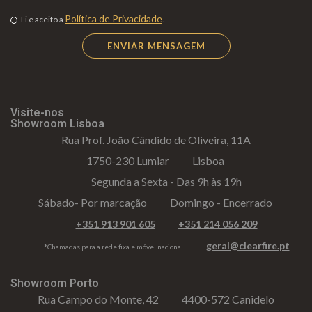
Política de Privacidade
Li e aceito a
.
Visite-nos
Showroom Lisboa
Rua Prof. João Cândido de Oliveira, 11A
1750-230 Lumiar
Lisboa
Segunda a Sexta - Das 9h às 19h
Sábado- Por marcação
Domingo - Encerrado
+351 913 901 605
+351 214 056 209
geral@clearfire.pt
*Chamadas para a rede fixa e móvel nacional
Showroom Porto
Rua Campo do Monte, 42
4400-572 Canidelo