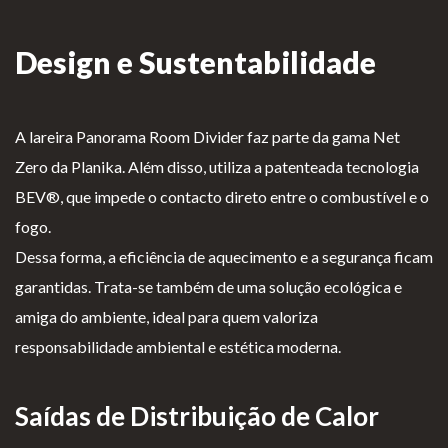
Lareiras por Medida
Design e Sustentabilidade
Saber Mais →
A lareira Panorama Room Divider faz parte da gama Net
Zero da Planika. Além disso, utiliza a patenteada tecnologia
BEV®, que impede o contacto direto entre o combustível e o
fogo.
P
Te
Li
Li
Dessa forma, a eficiência de aquecimento e a segurança ficam
olí
rm
v
vr
garantidas. Trata-se também de uma solução ecológica e
ti
os
r
o
amiga do ambiente, ideal para quem valoriza
ca
e
o
d
responsabilidade ambiental e estética moderna.
d
Co
d
e
e
nd
e
R
Saídas de Distribuição de Calor
pr
içõ
E
e