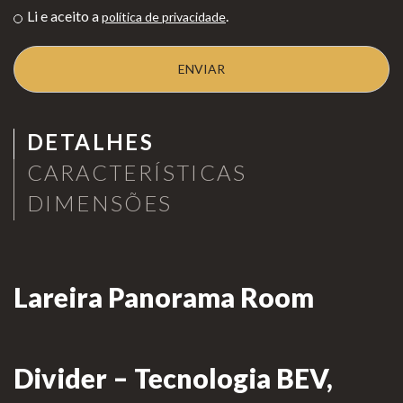
Li e aceito a
.
política de privacidade
as de
Para Profissionais
Mesa
Lareir
FAQ’s
as
A CLEARFIRE
Suspensa
DETALHES
Contactos
s
CARACTERÍSTICAS
DIMENSÕES
PERFIL
Lareira Panorama Room
Conta de Utilizador
Carrinho de Compras
Divider – Tecnologia BEV,