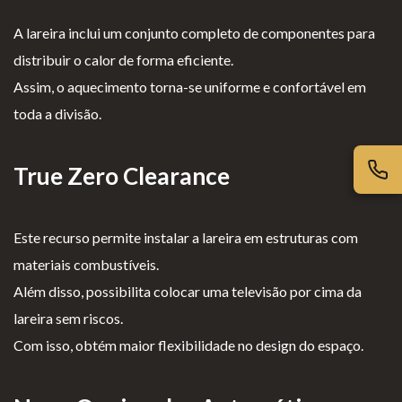
iv
es
l
cl
ac
G
o
a
A lareira inclui um conjunto completo de componentes para
id
er
g
m
distribuir o calor de forma eficiente.
ad
ais
i
aç
Assim, o aquecimento torna-se uniforme e confortável em
e
o
õ
toda a divisão.
s
e
s
True Zero Clearance
Este recurso permite instalar a lareira em estruturas com
materiais combustíveis.
Além disso, possibilita colocar uma televisão por cima da
lareira sem riscos.
Com isso, obtém maior flexibilidade no design do espaço.