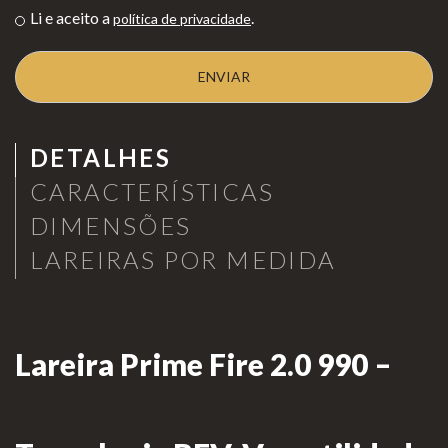
Li e aceito a
.
política de privacidade
as de
Para Profissionais
Mesa
Lareir
FAQ’s
as
A CLEARFIRE
Suspensa
DETALHES
Contactos
s
CARACTERÍSTICAS
DIMENSÕES
LAREIRAS POR MEDIDA
PERFIL
Lareira Prime Fire 2.0 990 –
Conta de Utilizador
Carrinho de Compras