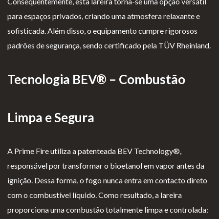
Consequentemente, esta lareira torna-se uma opção versátil
iv
es
l
cl
para espaços privados, criando uma atmosfera relaxante e
ac
G
o
a
sofisticada. Além disso, o equipamento cumpre rigorosos
id
er
g
m
padrões de segurança, sendo certificado pela
TÜV Rheinland
.
ad
ais
i
aç
e
o
õ
Tecnologia BEV® – Combustão
s
e
s
Limpa e Segura
A Prime Fire utiliza a patenteada BEV Technology®,
responsável por transformar o bioetanol em vapor antes da
ignição. Dessa forma, o fogo nunca entra em contacto direto
com o combustível líquido. Como resultado, a lareira
proporciona uma combustão totalmente limpa e controlada: