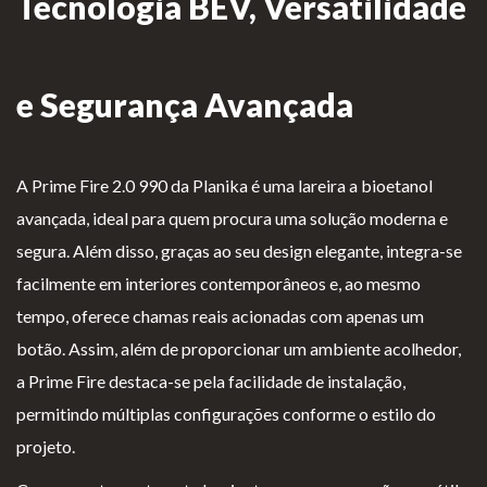
Tecnologia BEV, Versatilidade
Lareiras por Medida
Saber Mais →
e Segurança Avançada
A Prime Fire 2.0 990 da
Planika
é uma lareira a bioetanol
avançada, ideal para quem procura uma solução moderna e
segura. Além disso, graças ao seu design elegante, integra-se
P
Te
Li
Li
facilmente em interiores contemporâneos e, ao mesmo
olí
rm
v
vr
tempo, oferece chamas reais acionadas com apenas um
ti
os
r
o
botão. Assim, além de proporcionar um ambiente acolhedor,
ca
e
o
d
a Prime Fire destaca-se pela facilidade de instalação,
d
Co
d
e
permitindo múltiplas configurações conforme o estilo do
e
nd
e
R
projeto.
pr
içõ
E
e