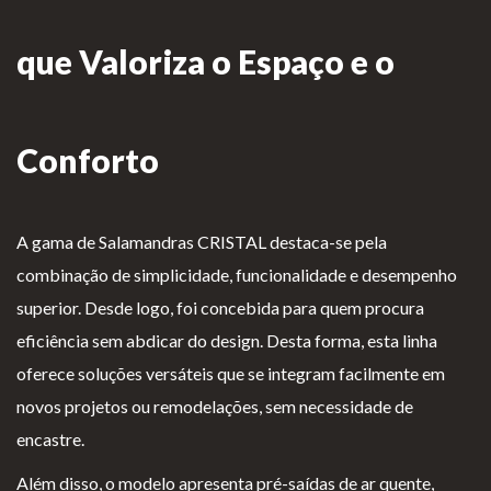
as de
que Valoriza o Espaço e o
Para Profissionais
Mesa
Lareir
FAQ’s
as
A CLEARFIRE
Conforto
Suspensa
Contactos
s
A gama de Salamandras CRISTAL destaca-se pela
combinação de simplicidade, funcionalidade e desempenho
superior. Desde logo, foi concebida para quem procura
PERFIL
eficiência sem abdicar do design. Desta forma, esta linha
oferece soluções versáteis que se integram facilmente em
Conta de Utilizador
novos projetos ou remodelações, sem necessidade de
encastre.
Carrinho de Compras
Além disso, o modelo apresenta pré-saídas de ar quente,