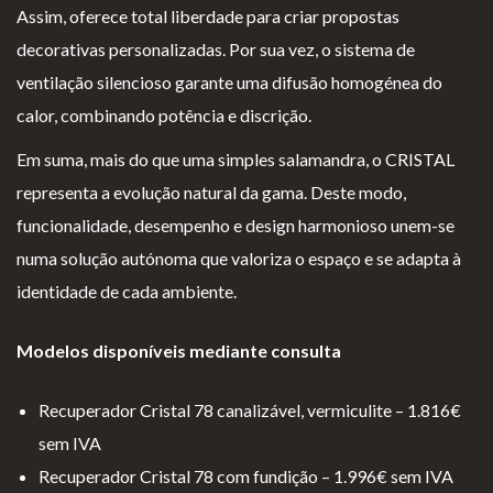
iv
es
l
cl
Assim, oferece total liberdade para criar propostas
ac
G
o
a
decorativas personalizadas. Por sua vez, o sistema de
id
er
g
m
ventilação silencioso garante uma difusão homogénea do
ad
ais
i
aç
calor, combinando potência e discrição.
e
o
õ
Em suma, mais do que uma simples salamandra, o CRISTAL
s
e
representa a evolução natural da gama. Deste modo,
s
funcionalidade, desempenho e design harmonioso unem-se
numa solução autónoma que valoriza o espaço e se adapta à
identidade de cada ambiente.
Modelos disponíveis mediante consulta
Recuperador Cristal 78 canalizável, vermiculite – 1.816€
sem IVA
Recuperador Cristal 78 com fundição – 1.996€ sem IVA