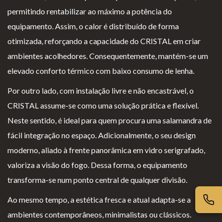
permitindo rentabilizar ao máximo a potência do
Lareiras por Medida
equipamento. Assim, o calor é distribuído de forma
Saber Mais →
otimizada, reforçando a capacidade do CRISTAL em criar
ambientes acolhedores. Consequentemente, mantém-se um
elevado conforto térmico com baixo consumo de lenha.
Por outro lado, com instalação livre e não encastrável, o
CRISTAL assume-se como uma solução prática e flexível.
Neste sentido, é ideal para quem procura uma salamandra de
P
Te
Li
Li
fácil integração no espaço. Adicionalmente, o seu design
olí
rm
v
vr
moderno, aliado à frente panorâmica em vidro serigrafado,
ti
os
r
o
valoriza a visão do fogo. Dessa forma, o equipamento
ca
e
o
d
transforma-se num ponto central de qualquer divisão.
d
Co
d
e
e
nd
e
R
Ao mesmo tempo, a estética fresca e atual adapta-se a
pr
içõ
E
e
ambientes contemporâneos, minimalistas ou clássicos.