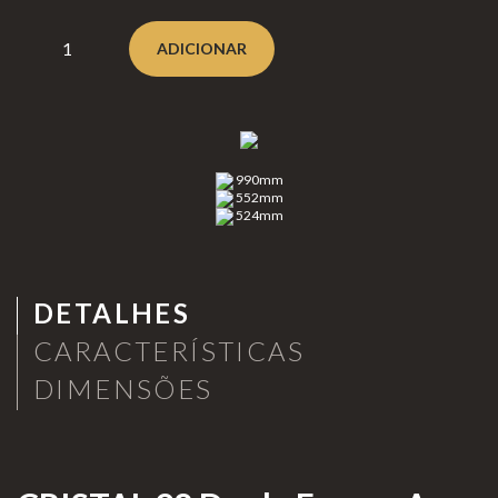
Clear
Lareiras a Gás
ADICIONAR
fire
Lareiras a lenha e Pellets
Eclipse
Aquecimento de Exterior
Moon
Cozinhar no Exterior
fires
990mm
Planik
Bioetanol 96,6%
552mm
524mm
a®
Lareiras por Medida
Never
Portefólio
dark
Promoções
DETALHES
CARACTERÍSTICAS
DIMENSÕES
Lareir
as de
Chão
INFORMAÇÃO
Lareir