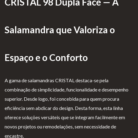
CRISTAL 98 Dupla Face — A
as de
Para Profissionais
Mesa
Lareir
FAQ’s
Salamandra que Valoriza o
as
A CLEARFIRE
Suspensa
Contactos
s
Espaço e o Conforto
A gama de salamandras CRISTAL destaca-se pela
combinação de simplicidade, funcionalidade e desempenho
PERFIL
superior. Desde logo, foi concebida para quem procura
eficiência sem abdicar do design. Desta forma, esta linha
Conta de Utilizador
oferece soluções versáteis que se integram facilmente em
Carrinho de Compras
novos projetos ou remodelações, sem necessidade de
encastre.