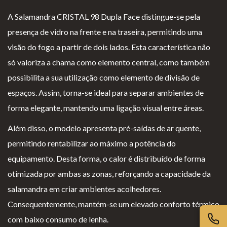
Lareiras por Medida
A Salamandra CRISTAL 98 Dupla Face distingue-se pela
presença de vidro na frente e na traseira, permitindo uma
Saber Mais →
visão do fogo a partir de dois lados. Esta característica não
só valoriza a chama como elemento central, como também
possibilita a sua utilização como elemento de divisão de
espaços. Assim, torna-se ideal para separar ambientes de
forma elegante, mantendo uma ligação visual entre áreas.
P
Te
Li
Li
Além disso, o modelo apresenta pré-saídas de ar quente,
olí
rm
v
vr
permitindo rentabilizar ao máximo a potência do
ti
os
r
o
equipamento. Desta forma, o calor é distribuído de forma
ca
e
o
d
otimizada por ambas as zonas, reforçando a capacidade da
d
Co
d
e
salamandra em criar ambientes acolhedores.
e
nd
e
R
Consequentemente, mantém-se um elevado conforto térmico
pr
içõ
E
e
com baixo consumo de lenha.