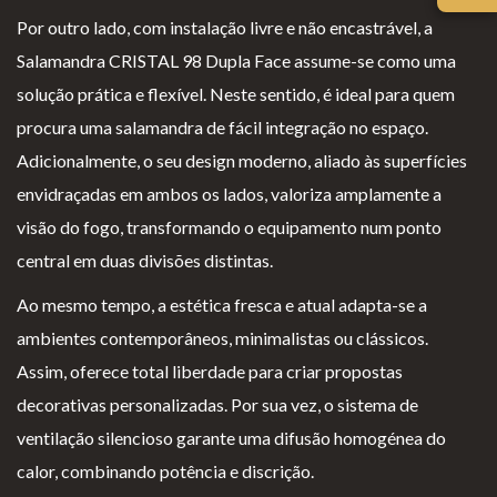
iv
es
l
cl
Por outro lado, com instalação livre e não encastrável, a
ac
G
o
a
Salamandra CRISTAL 98 Dupla Face assume-se como uma
id
er
g
m
solução prática e flexível. Neste sentido, é ideal para quem
ad
ais
i
aç
procura uma salamandra de fácil integração no espaço.
e
o
õ
Adicionalmente, o seu design moderno, aliado às superfícies
s
e
envidraçadas em ambos os lados, valoriza amplamente a
s
visão do fogo, transformando o equipamento num ponto
central em duas divisões distintas.
Ao mesmo tempo, a estética fresca e atual adapta-se a
ambientes contemporâneos, minimalistas ou clássicos.
Assim, oferece total liberdade para criar propostas
decorativas personalizadas. Por sua vez, o sistema de
ventilação silencioso garante uma difusão homogénea do
calor, combinando potência e discrição.