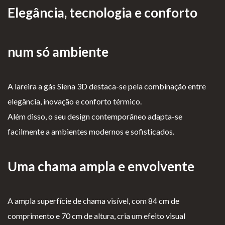
Elegância, tecnologia e conforto
as de
Para Profissionais
Mesa
Lareir
FAQ’s
num só ambiente
as
A CLEARFIRE
Suspensa
Contactos
s
A lareira a gás Siena 3D destaca-se pela combinação entre
elegância, inovação e conforto térmico.
Além disso, o seu design contemporâneo adapta-se
facilmente a ambientes modernos e sofisticados.
PERFIL
Uma chama ampla e envolvente
Conta de Utilizador
A ampla superfície de chama visível, com 84 cm de
Carrinho de Compras
comprimento e 70 cm de altura, cria um efeito visual