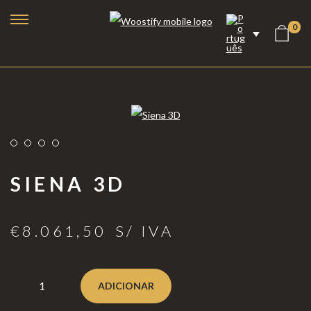
0
SIENA 3D
€
8.061,50
S/ IVA
Lareiras a Bioetanol
Lareiras Elétricas
ADICIONAR
Lareiras a Vapor de Água