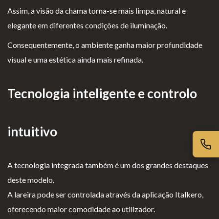
iv
es
l
cl
Assim, a visão da chama torna-se mais limpa, natural e
ac
G
o
a
elegante em diferentes condições de iluminação.
id
er
g
m
Consequentemente, o ambiente ganha maior profundidade
ad
ais
i
aç
visual e uma estética ainda mais refinada.
e
o
õ
s
e
Tecnologia inteligente e controlo
s
intuitivo
A tecnologia integrada também é um dos grandes destaques
deste modelo.
A lareira pode ser controlada através da aplicação Italkero,
oferecendo maior comodidade ao utilizador.