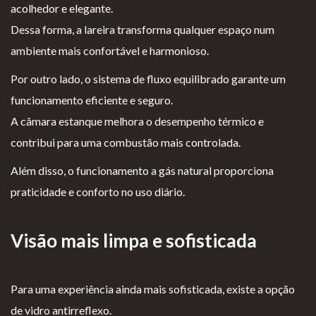
acolhedor e elegante.
Lareiras por Medida
Dessa forma, a lareira transforma qualquer espaço num
Saber Mais →
ambiente mais confortável e harmonioso.
Por outro lado, o sistema de fluxo equilibrado garante um
funcionamento eficiente e seguro.
A câmara estanque melhora o desempenho térmico e
contribui para uma combustão mais controlada.
Além disso, o funcionamento a gás natural proporciona
P
Te
Li
Li
praticidade e conforto no uso diário.
olí
rm
v
vr
ti
os
r
o
ca
e
o
d
Visão mais limpa e sofisticada
d
Co
d
e
e
nd
e
R
Para uma experiência ainda mais sofisticada, existe a opção
pr
içõ
E
e
de vidro antirreflexo.