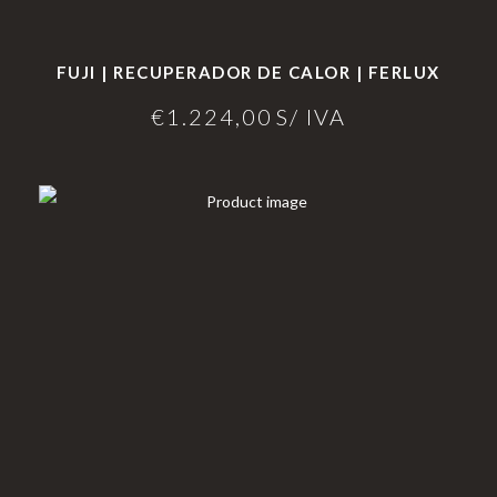
Clear
Lareiras a Gás
fire
FUJI | RECUPERADOR DE CALOR | FERLUX
Lareiras a lenha e Pellets
Eclipse
Aquecimento de Exterior
€
1.224,00
S/ IVA
Moon
Cozinhar no Exterior
fires
Planik
Bioetanol 96,6%
a®
Lareiras por Medida
Never
Portefólio
dark
Promoções
Lareir
as de
Chão
INFORMAÇÃO
Lareir