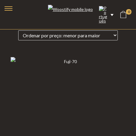
0
Lareiras a Bioetanol
Lareiras Elétricas
Lareiras a Vapor de Água