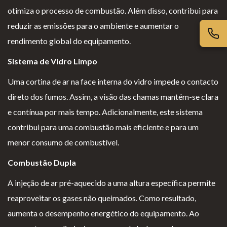
iv
es
l
cl
otimiza o processo de combustão. Além disso, contribui para
ac
G
o
a
reduzir as emissões para o ambiente e aumentar o
id
er
g
m
rendimento global do equipamento.
ad
ais
i
aç
Sistema de Vidro Limpo
e
o
õ
s
e
Uma cortina de ar na face interna do vidro impede o contacto
s
direto dos fumos. Assim, a visão das chamas mantém-se clara
e contínua por mais tempo. Adicionalmente, este sistema
contribui para uma combustão mais eficiente e para um
menor consumo de combustível.
Combustão Dupla
A injeção de ar pré-aquecido a uma altura específica permite
reaproveitar os gases não queimados. Como resultado,
aumenta o desempenho energético do equipamento. Ao