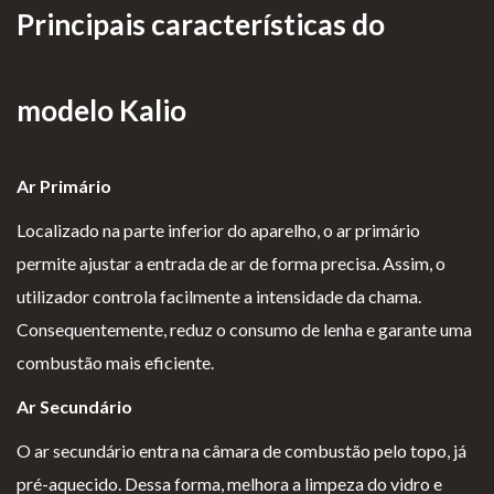
Principais características do
Lareiras por Medida
Saber Mais →
modelo Kalio
Ar Primário
Localizado na parte inferior do aparelho, o ar primário
permite ajustar a entrada de ar de forma precisa. Assim, o
P
Te
Li
Li
utilizador controla facilmente a intensidade da chama.
olí
rm
v
vr
Consequentemente, reduz o consumo de lenha e garante uma
ti
os
r
o
combustão mais eficiente.
ca
e
o
d
d
Co
d
e
Ar Secundário
e
nd
e
R
O ar secundário entra na câmara de combustão pelo topo, já
pr
içõ
E
e
pré-aquecido. Dessa forma, melhora a limpeza do vidro e