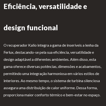
Eficiência, versatilidade e
as de
Para Profissionais
Mesa
Lareir
FAQ’s
design funcional
as
A CLEARFIRE
Suspensa
Contactos
s
O recuperador Kalio integra a gama de inseríveis a lenha da
Ferlux, destacando-se pela sua eficiência, versatilidade e
design adaptável a diferentes ambientes. Além disso, esta
gama oferece diversas potências, dimensões e acabamentos,
PERFIL
permitindo uma integração harmoniosa em vários estilos de
interiores. Ao mesmo tempo, o sistema de turbina silenciosa
Conta de Utilizador
assegura uma distribuição de calor uniforme. Dessa forma,
proporciona maior conforto térmico e bem-estar no espaço.
Carrinho de Compras