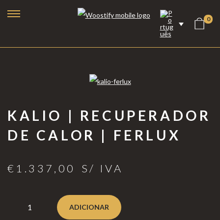
0
KALIO | RECUPERADOR
DE CALOR | FERLUX
€
1.337,00
S/ IVA
Lareiras a Bioetanol
Lareiras Elétricas
ADICIONAR
Lareiras a Vapor de Água