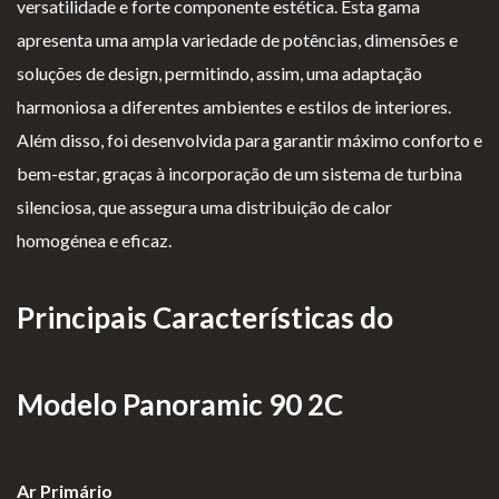
versatilidade e forte componente estética. Esta gama
as de
apresenta uma ampla variedade de potências, dimensões e
Para Profissionais
Mesa
soluções de design, permitindo, assim, uma adaptação
Lareir
FAQ’s
harmoniosa a diferentes ambientes e estilos de interiores.
as
A CLEARFIRE
Além disso, foi desenvolvida para garantir máximo conforto e
Suspensa
Contactos
bem-estar, graças à incorporação de um sistema de turbina
s
silenciosa, que assegura uma distribuição de calor
homogénea e eficaz.
Principais Características do
PERFIL
Modelo Panoramic 90 2C
Conta de Utilizador
Carrinho de Compras
Ar Primário