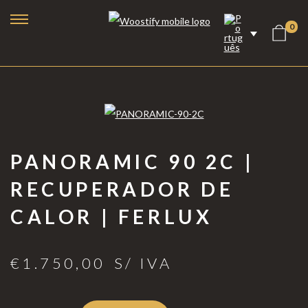
0
PANORAMIC 90 2C |
RECUPERADOR DE
CALOR | FERLUX
Lareiras a Bioetanol
€
1.750,00
S/ IVA
Lareiras Elétricas
Lareiras a Vapor de Água