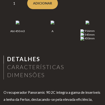
ADICIONAR
Clear
Lareiras a Gás
fire
Lareiras a lenha e Pellets
Eclipse
Aquecimento de Exterior
Moon
916mm
Até 450 m3
A
Cozinhar no Exterior
fires
545mm
450mm
Planik
Bioetanol 96,6%
a®
Lareiras por Medida
Never
Portefólio
DETALHES
dark
Promoções
CARACTERÍSTICAS
DIMENSÕES
Lareir
as de
O recuperador Panoramic 90 2C integra a gama de inseríveis
Chão
a lenha da Ferlux, destacando-se pela elevada eficiência,
INFORMAÇÃO
Lareir