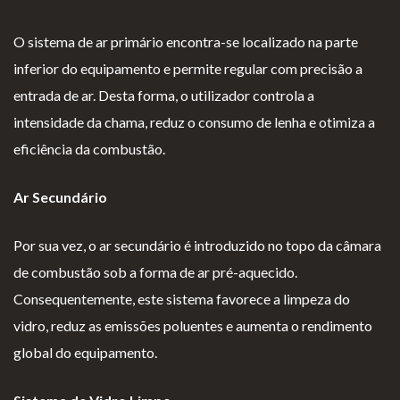
Lareiras por Medida
O sistema de ar primário encontra-se localizado na parte
Saber Mais →
inferior do equipamento e permite regular com precisão a
entrada de ar. Desta forma, o utilizador controla a
intensidade da chama, reduz o consumo de lenha e otimiza a
eficiência da combustão.
Ar Secundário
P
Te
Li
Li
olí
rm
v
vr
Por sua vez, o ar secundário é introduzido no topo da câmara
ti
os
r
o
de combustão sob a forma de ar pré-aquecido.
ca
e
o
d
Consequentemente, este sistema favorece a limpeza do
d
Co
d
e
vidro, reduz as emissões poluentes e aumenta o rendimento
e
nd
e
R
global do equipamento.
pr
içõ
E
e