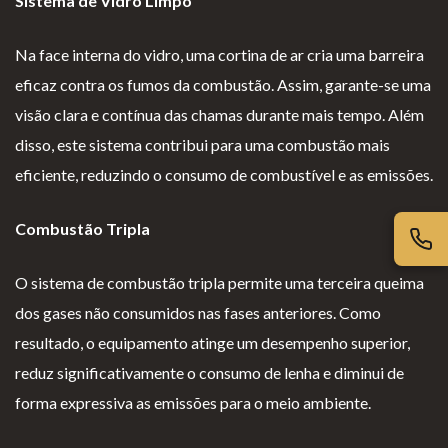
Sistema de Vidro Limpo
iv
es
l
cl
ac
G
o
a
Na face interna do vidro, uma cortina de ar cria uma barreira
id
er
g
m
eficaz contra os fumos da combustão. Assim, garante-se uma
ad
ais
i
aç
visão clara e contínua das chamas durante mais tempo. Além
e
o
õ
disso, este sistema contribui para uma combustão mais
s
e
eficiente, reduzindo o consumo de combustível e as emissões.
s
Combustão Tripla
O sistema de combustão tripla permite uma terceira queima
dos gases não consumidos nas fases anteriores. Como
resultado, o equipamento atinge um desempenho superior,
reduz significativamente o consumo de lenha e diminui de
forma expressiva as emissões para o meio ambiente.