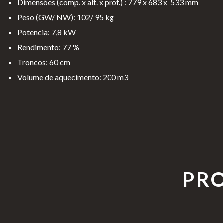
Dimensões (comp. x alt. x prof.) : 779 x 683 x 533 mm
ad
Ger
gi
es
Peso (GW/ NW): 102/ 95 kg
e
ais
o
Potencia: 7,8 kW
s
Rendimento: 77 %
Troncos: 60 cm
Volume de aquecimento: 200 m3
PR