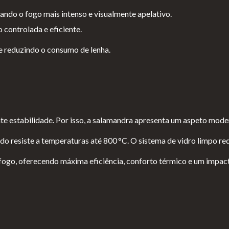
ando o fogo mais intenso e visualmente apelativo.
controlada e eficiente.
e reduzindo o consumo de lenha.
ante estabilidade. Por isso, a salamandra apresenta um aspeto mode
o resiste a temperaturas até 800 °C. O sistema de vidro limpo re
o fogo, oferecendo máxima eficiência, conforto térmico e um impac