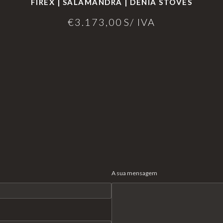
FIREX | SALAMANDRA | DENIA STOVES
€
3.173,00
S/ IVA
A sua mensagem