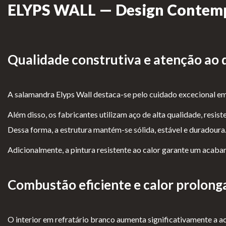
Para Profissionais
ELYPS WALL — Design Contempo
FAQ’s
A CLEARFIRE
Qualidade construtiva e atenção ao 
Contactos
A salamandra Elyps Wall destaca-se pelo cuidado excecional em
Além disso, os fabricantes utilizam aço de alta qualidade, resi
Dessa forma, a estrutura mantém-se sólida, estável e duradoura
Adicionalmente, a pintura resistente ao calor garante um acab
PERFIL
Combustão eficiente e calor prolong
Conta de Utilizador
Carrinho de Compras
O interior em refratário branco aumenta significativamente a 