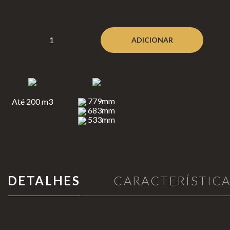
Aquecimento de Exterior
Neverda
rk
Cozinhar no Exterior
ADICIONAR
Bioetanol 96,6%
Lareiras por Medida
Lareiras
Portefólio
de Chão
779mm
Até 200 m3
Lareiras
Promoções
683mm
de Mesa
533mm
Lareiras
Suspensas
DETALHES
CARACTERÍSTIC
INFORMAÇÃO