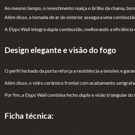
Ao mesmo tempo, o revestimento realça o brilho da chama, torn
Lareiras por Medida
Além disso, a tomada de ar do exterior assegura uma combustão 
Saber Mais →
A Elyps Wall integra dupla combustão, melhorando a eficiência 
Design elegante e visão do fogo
O perfil fechado da porta reforça a resistência a tensões e gar
Pol
Ter
Li
Liv
Além disso, o vidro cerâmico frontal com acabamento serigrafad
ític
mo
vr
ro
Por fim, a Elyps Wall combina fecho duplo e visão triangular d
a
s e
o
de
de
Co
d
Re
Ficha técnica:
pri
ndi
e
cla
va
çõe
El
ma
cid
s
o
çõ