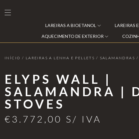
LAREIRAS A BIOETANOL
LAREIRAS 
AQUECIMENTO DE EXTERIOR
COZINH
INÍCIO
/
LAREIRAS A LENHA E PELLETS
/
SALAMANDRAS
/
Lareiras a Bioetanol
ELYPS WALL |
Lareiras Elétricas
SALAMANDRA | 
Clearfire
Lareiras a Vapor de Água
STOVES
Eclipse
Lareiras a Gás
Moonfire
€
3.772,00
S/ IVA
s
Lareiras a lenha e Pellets
Planika®