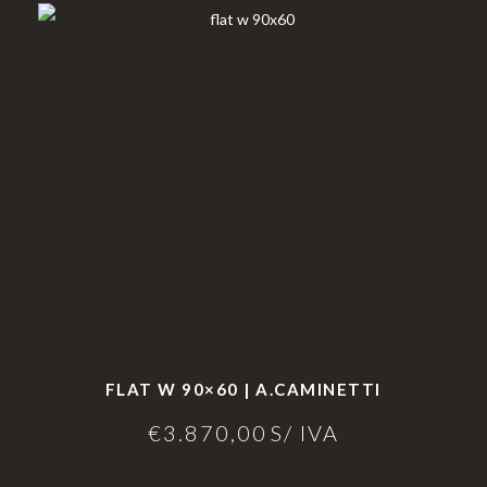
FLAT W 90×60 | A.CAMINETTI
€
3.870,00
S/ IVA