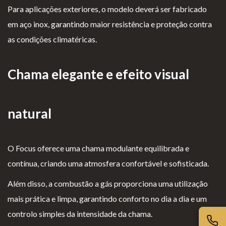
Para aplicações exteriores, o modelo deverá ser fabricado
Lareiras por Medida
em aço inox, garantindo maior resistência e proteção contra
Saber Mais →
as condições climatéricas.
Chama elegante e efeito visual
natural
P
Te
Li
Li
olí
rm
v
vr
O Focus oferece uma chama modulante equilibrada e
ti
os
r
o
contínua, criando uma atmosfera confortável e sofisticada.
ca
e
o
d
Além disso, a combustão a gás proporciona uma utilização
d
Co
d
e
mais prática e limpa, garantindo conforto no dia a dia e um
e
nd
e
R
controlo simples da intensidade da chama.
pr
içõ
E
e