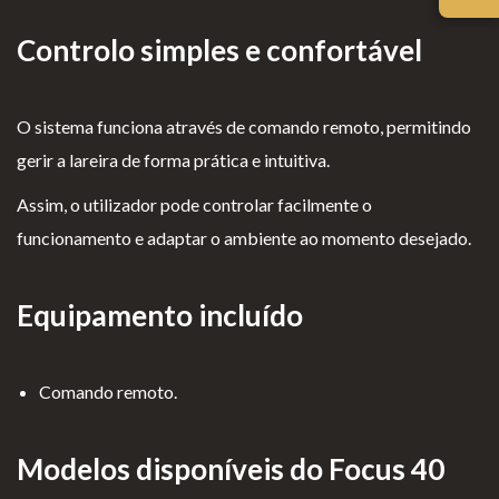
iv
es
l
cl
ac
G
o
a
Controlo simples e confortável
id
er
g
m
ad
ais
i
aç
O sistema funciona através de comando remoto, permitindo
e
o
õ
gerir a lareira de forma prática e intuitiva.
s
e
Assim, o utilizador pode controlar facilmente o
s
funcionamento e adaptar o ambiente ao momento desejado.
Equipamento incluído
Comando remoto.
Modelos disponíveis do Focus 40