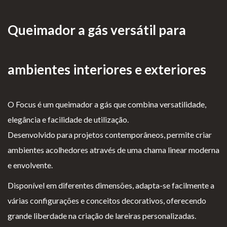
as de
Para Profissionais
Mesa
Queimador a gás versátil para
Lareir
FAQ’s
as
A CLEARFIRE
ambientes interiores e exteriores
Suspensa
Contactos
s
O Focus é um queimador a gás que combina versatilidade,
elegância e facilidade de utilização.
Desenvolvido para projetos contemporâneos, permite criar
ambientes acolhedores através de uma chama linear moderna
PERFIL
e envolvente.
Disponível em diferentes dimensões, adapta-se facilmente a
Conta de Utilizador
várias configurações e conceitos decorativos, oferecendo
Carrinho de Compras
grande liberdade na criação de lareiras personalizadas.