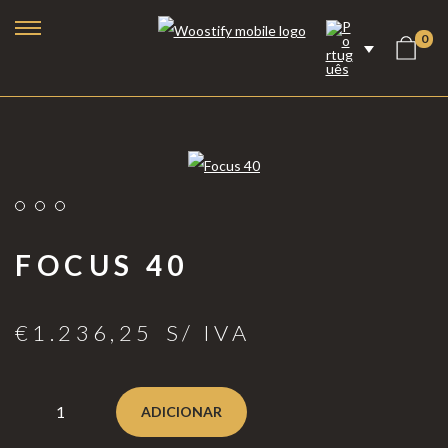
0
FOCUS 40
€
1.236,25
S/ IVA
Lareiras a Bioetanol
Lareiras Elétricas
ADICIONAR
Lareiras a Vapor de Água