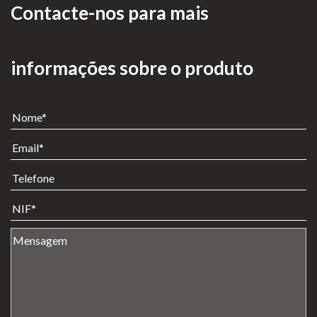
Contacte-nos para mais
Clear
Lareiras a Gás
fire
Lareiras a lenha e Pellets
Eclipse
informações sobre o produto
Aquecimento de Exterior
Moon
Cozinhar no Exterior
fires
Planik
Bioetanol 96,6%
a®
Lareiras por Medida
Never
Portefólio
dark
Promoções
Lareir
as de
Chão
INFORMAÇÃO
Lareir