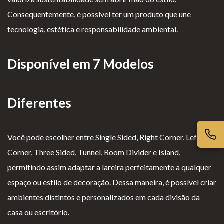
iv
es
l
cl
Consequentemente, é possível ter um produto que une
ac
G
o
a
tecnologia, estética e responsabilidade ambiental.
id
er
g
m
ad
ais
i
aç
Disponível em 7 Modelos
e
o
õ
s
e
s
Diferentes
Você pode escolher entre Single Sided, Right Corner, Left
Corner, Three Sided, Tunnel, Room Divider e Island,
permitindo assim adaptar a lareira perfeitamente a qualquer
espaço ou estilo de decoração. Dessa maneira, é possível criar
ambientes distintos e personalizados em cada divisão da
casa ou escritório.