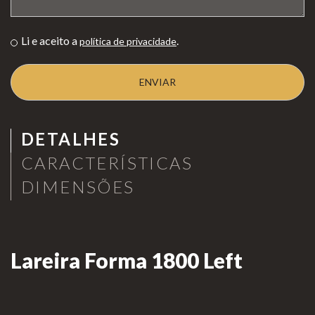
as de
Para Profissionais
Mesa
Li e aceito a
.
política de privacidade
Lareir
FAQ’s
as
A CLEARFIRE
Suspensa
Contactos
s
DETALHES
CARACTERÍSTICAS
DIMENSÕES
PERFIL
Lareira Forma 1800 Left
Conta de Utilizador
Carrinho de Compras