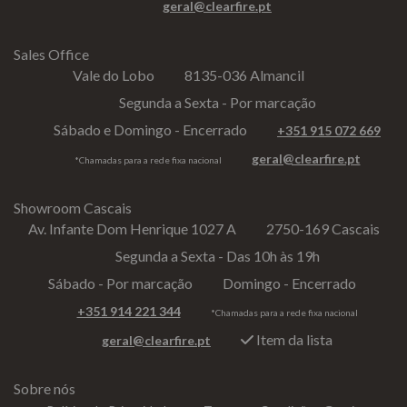
geral@clearfire.pt
Sales Office
Vale do Lobo
8135-036 Almancil
Segunda a Sexta - Por marcação
Sábado e Domingo - Encerrado
+351 915 072 669
geral@clearfire.pt
*Chamadas para a rede fixa nacional
Showroom Cascais
Av. Infante Dom Henrique 1027 A
2750-169 Cascais
Segunda a Sexta - Das 10h às 19h
Sábado - Por marcação
Domingo - Encerrado
+351 914 221 344
*Chamadas para a rede fixa nacional
Item da lista
geral@clearfire.pt
Sobre nós