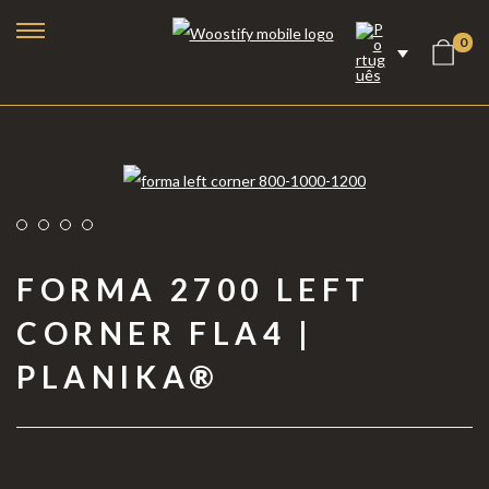
0
FORMA 2700 LEFT
CORNER FLA4 |
PLANIKA®
Lareiras a Bioetanol
Lareiras Elétricas
Lareiras a Vapor de Água