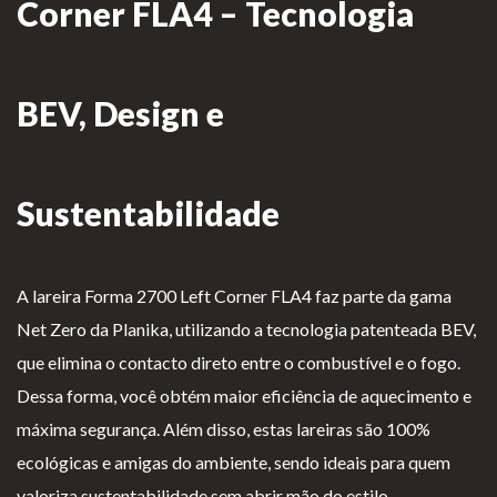
Corner FLA4 – Tecnologia
Lareiras por Medida
Saber Mais →
BEV, Design e
Sustentabilidade
P
Te
Li
Li
A lareira Forma 2700 Left Corner FLA4 faz parte da gama
olí
rm
v
vr
Net Zero da Planika, utilizando a tecnologia patenteada BEV,
ti
os
r
o
que elimina o contacto direto entre o combustível e o fogo.
ca
e
o
d
Dessa forma, você obtém maior eficiência de aquecimento e
d
Co
d
e
máxima segurança. Além disso, estas lareiras são 100%
e
nd
e
R
ecológicas e amigas do ambiente, sendo ideais para quem
pr
içõ
E
e
valoriza sustentabilidade sem abrir mão do estilo.