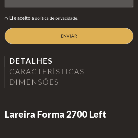
as de
Para Profissionais
Mesa
Li e aceito a
.
política de privacidade
Lareir
FAQ’s
as
A CLEARFIRE
Suspensa
Contactos
s
DETALHES
CARACTERÍSTICAS
DIMENSÕES
PERFIL
Lareira Forma 2700 Left
Conta de Utilizador
Carrinho de Compras