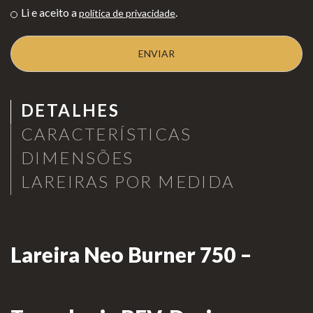
Li e aceito a
.
política de privacidade
as de
Para Profissionais
Mesa
Lareir
FAQ’s
as
A CLEARFIRE
Suspensa
DETALHES
Contactos
s
CARACTERÍSTICAS
DIMENSÕES
LAREIRAS POR MEDIDA
PERFIL
Lareira Neo Burner 750 –
Conta de Utilizador
Carrinho de Compras