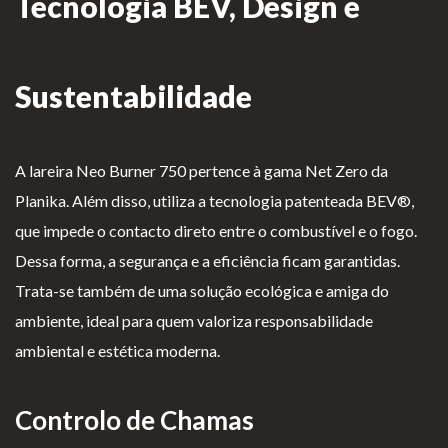
Tecnologia BEV, Design e
Lareiras por Medida
Saber Mais →
Sustentabilidade
A lareira Neo Burner 750 pertence à gama Net Zero da
Planika. Além disso, utiliza a tecnologia patenteada BEV®,
que impede o contacto direto entre o combustível e o fogo.
P
Te
Li
Li
Dessa forma, a segurança e a eficiência ficam garantidas.
olí
rm
v
vr
Trata-se também de uma solução ecológica e amiga do
ti
os
r
o
ambiente, ideal para quem valoriza responsabilidade
ca
e
o
d
ambiental e estética moderna.
d
Co
d
e
e
nd
e
R
Controlo de Chamas
pr
içõ
E
e