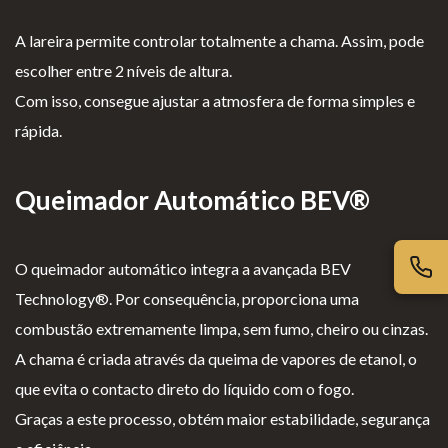
iv
es
l
cl
ac
G
o
a
A lareira permite controlar totalmente a chama. Assim, pode
id
er
g
m
escolher entre 2 níveis de altura.
ad
ais
i
aç
Com isso, consegue ajustar a atmosfera de forma simples e
e
o
õ
rápida.
s
e
s
Queimador Automático BEV®
O queimador automático integra a avançada BEV
Technology®. Por consequência, proporciona uma
combustão extremamente limpa, sem fumo, cheiro ou cinzas.
A chama é criada através da queima de vapores de etanol, o
que evita o contacto direto do líquido com o fogo.
Graças a este processo, obtém maior estabilidade, segurança