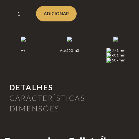
Clear
Lareiras a Gás
ADICIONAR
fire
Lareiras a lenha e Pellets
Eclipse
Aquecimento de Exterior
Moon
Cozinhar no Exterior
fires
771mm
A+
Até 250 m3
Planik
Bioetanol 96,6%
681mm
587mm
a®
Lareiras por Medida
Never
Portefólio
dark
Promoções
DETALHES
CARACTERÍSTICAS
DIMENSÕES
Lareir
as de
Chão
INFORMAÇÃO
Lareir