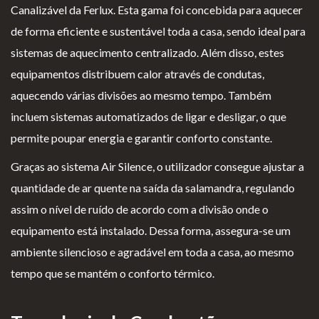
Canalizável da Ferlux. Esta gama foi concebida para aquecer
Lareiras por Medida
de forma eficiente e sustentável toda a casa, sendo ideal para
Saber Mais →
sistemas de aquecimento centralizado. Além disso, estes
equipamentos distribuem calor através de condutas,
aquecendo várias divisões ao mesmo tempo. Também
incluem sistemas automatizados de ligar e desligar, o que
permite poupar energia e garantir conforto constante.
Graças ao sistema Air Silence, o utilizador consegue ajustar a
P
Te
Li
Li
quantidade de ar quente na saída da salamandra, regulando
olí
rm
v
vr
assim o nível de ruído de acordo com a divisão onde o
ti
os
r
o
equipamento está instalado. Dessa forma, assegura-se um
ca
e
o
d
ambiente silencioso e agradável em toda a casa, ao mesmo
d
Co
d
e
tempo que se mantém o conforto térmico.
e
nd
e
R
pr
içõ
E
e