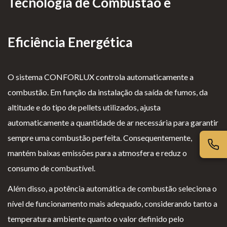
Tecnologia de Combustão e
iv
es
l
cl
ac
G
o
a
id
er
g
m
Eficiência Energética
ad
ais
i
aç
e
o
õ
O sistema CONFORLUX controla automaticamente a
s
e
combustão. Em função da instalação da saída de fumos, da
s
altitude e do tipo de pellets utilizados, ajusta
automaticamente a quantidade de ar necessária para garantir
sempre uma combustão perfeita. Consequentemente,
mantém baixas emissões para a atmosfera e reduz o
consumo de combustível.
Além disso, a potência automática de combustão seleciona o
nível de funcionamento mais adequado, considerando tanto a
temperatura ambiente quanto o valor definido pelo