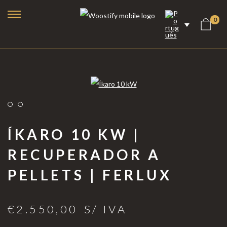
0
ÍKARO 10 KW |
RECUPERADOR A
PELLETS | FERLUX
Lareiras a Bioetanol
Lareiras Elétricas
€
2.550,00
S/ IVA
Lareiras a Vapor de Água