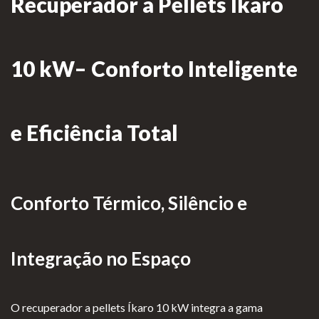
Recuperador a Pellets Íkaro
as de
Para Profissionais
Mesa
Lareir
FAQ’s
10 kW– Conforto Inteligente
as
A CLEARFIRE
Suspensa
Contactos
s
e Eficiência Total
Conforto Térmico, Silêncio e
PERFIL
Integração no Espaço
Conta de Utilizador
Carrinho de Compras
O recuperador a pellets Íkaro 10 kW integra a gama