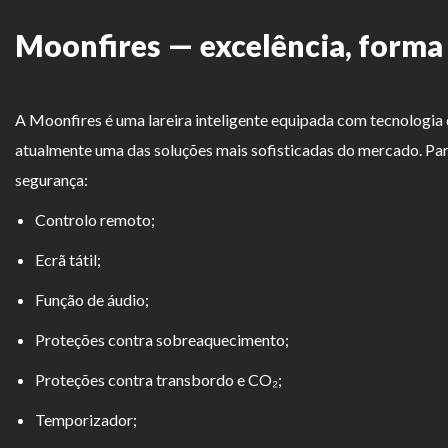
Para Profissionais
Moonfires — excelência, forma 
FAQ’s
A CLEARFIRE
A Moonfires é uma lareira inteligente equipada com tecnologia 
Contactos
atualmente uma das soluções mais sofisticadas do mercado. Par
segurança:
Controlo remoto;
Ecrã tátil;
Função de áudio;
PERFIL
Proteções contra sobreaquecimento;
Conta de Utilizador
Proteções contra transbordo e CO₂;
Carrinho de Compras
Temporizador;