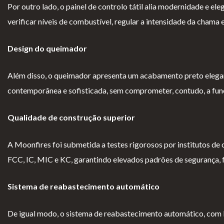
Por outro lado, o painel de controlo tátil alia modernidade e e
ad
Ger
gi
es
verificar níveis de combustível, regular a intensidade da chama 
e
ais
o
s
Design do queimador
Além disso, o queimador apresenta um acabamento preto elegan
contemporânea e sofisticada, sem comprometer, contudo, a func
Qualidade de construção superior
A Moonfires foi submetida a testes rigorosos por institutos de
FCC, IC, MIC e KC, garantindo elevados padrões de segurança, f
Sistema de reabastecimento automático
De igual modo, o sistema de reabastecimento automático, com