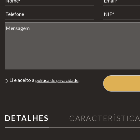
Aquecimento de Exterior
Neverda
rk
Cozinhar no Exterior
Bioetanol 96,6%
Lareiras por Medida
Lareiras
Portefólio
de Chão
Lareiras
Promoções
de Mesa
Li e aceito a
.
política de privacidade
Lareiras
Suspensas
DETALHES
CARACTERÍSTIC
INFORMAÇÃO