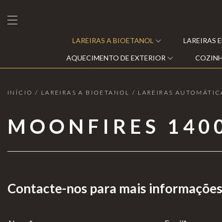
LAREIRAS A BIOETANOL
LAREIRAS 
AQUECIMENTO DE EXTERIOR
COZINH
INÍCIO
/
LAREIRAS A BIOETANOL
/
LAREIRAS AUTOMÁTIC
Lareiras a Bioetanol
MOONFIRES 140
Lareiras Elétricas
Clearfire
Lareiras a Vapor de Água
Eclipse
Lareiras a Gás
Moonfire
Contacte-nos para mais informações
s
Lareiras a lenha e Pellets
Planika®