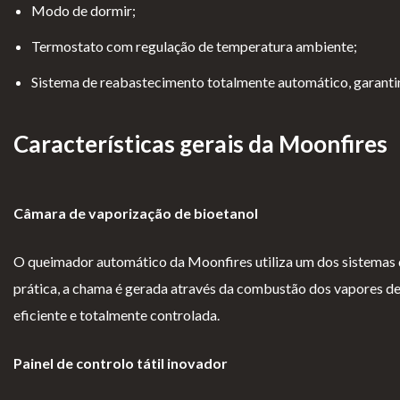
Modo de dormir;
Lareiras por Medida
Termostato com regulação de temperatura ambiente;
Saber Mais →
Sistema de reabastecimento totalmente automático, garantindo
Características gerais da Moonfires
Câmara de vaporização de bioetanol
Pol
Ter
Li
Liv
ític
mo
vr
ro
O queimador automático da Moonfires utiliza um dos sistemas 
a
s e
o
de
prática, a chama é gerada através da combustão dos vapores de 
de
Co
d
Re
eficiente e totalmente controlada.
pri
ndi
e
cla
Painel de controlo tátil inovador
va
çõe
El
ma
cid
s
o
çõ