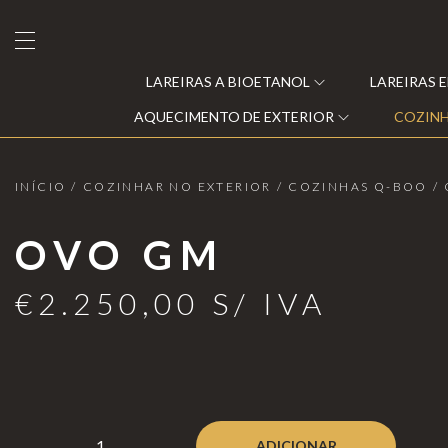
LAREIRAS A BIOETANOL
LAREIRAS 
AQUECIMENTO DE EXTERIOR
COZINH
INÍCIO
/
COZINHAR NO EXTERIOR
/
COZINHAS Q-BOO
/
Lareiras a Bioetanol
OVO GM
Lareiras Elétricas
€
2.250,00
S/ IVA
Clearfire
Lareiras a Vapor de Água
Eclipse
Lareiras a Gás
Moonfire
s
Lareiras a lenha e Pellets
Planika®
ADICIONAR