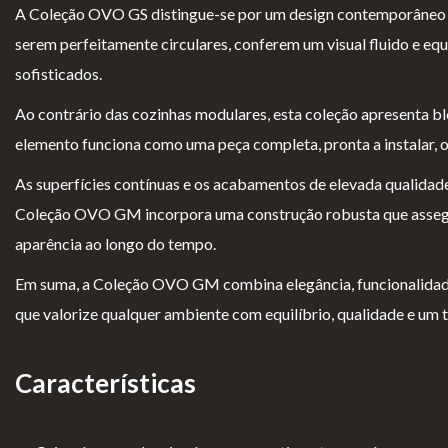
Para Profissionais
A Coleção OVO GS distingue-se por um design contemporâneo e 
serem perfeitamente circulares, conferem um visual fluido e eq
FAQ’s
sofisticados.
A CLEARFIRE
Ao contrário das cozinhas modulares, esta coleção apresenta bl
Contactos
elemento funciona como uma peça completa, pronta a instalar, o 
As superfícies contínuas e os acabamentos de elevada qualidade
Coleção OVO GM incorpora uma construção robusta que assegura
aparência ao longo do tempo.
Em suma, a Coleção OVO GM combina elegância, funcionalidade e
PERFIL
que valorize qualquer ambiente com equilíbrio, qualidade e um
Conta de Utilizador
Características
Carrinho de Compras