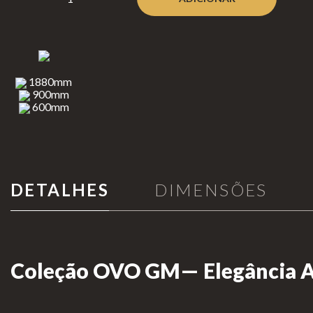
Aquecimento de Exterior
Neverda
rk
Cozinhar no Exterior
Bioetanol 96,6%
1880mm
Lareiras por Medida
900mm
Lareiras
600mm
Portefólio
de Chão
Lareiras
Promoções
de Mesa
Lareiras
DETALHES
DIMENSÕES
Suspensas
Coleção OVO GM— Elegância Ad
INFORMAÇÃO