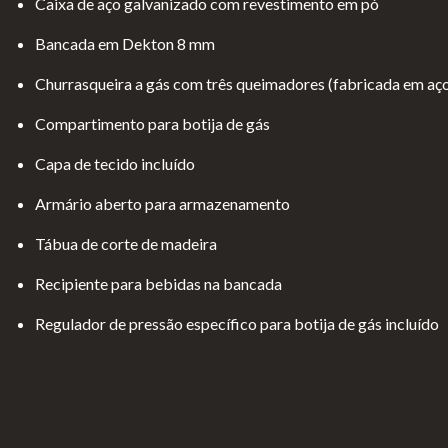
Caixa de aço galvanizado com revestimento em pó
Lareiras por Medida
Bancada em Dekton 8 mm
Saber Mais →
Churrasqueira a gás com três queimadores (fabricada em aço
Compartimento para botija de gás
Capa de tecido incluído
Armário aberto para armazenamento
Tábua de corte de madeira
Pol
Ter
Li
Liv
Recipiente para bebidas na bancada
ític
mo
vr
ro
a
s e
o
de
Regulador de pressão específico para botija de gás incluído
de
Co
d
Re
pri
ndi
e
cla
va
çõe
El
ma
cid
s
o
çõ