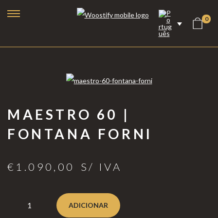
0
MAESTRO 60 |
FONTANA FORNI
€
1.090,00
S/ IVA
Lareiras a Bioetanol
Lareiras Elétricas
ADICIONAR
Lareiras a Vapor de Água