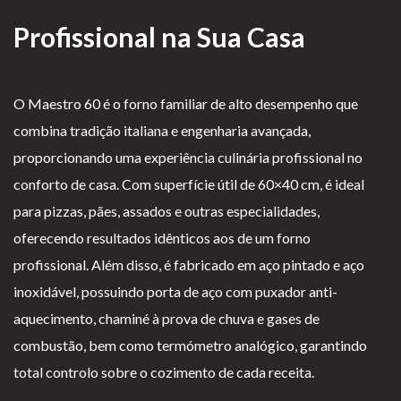
as de
Profissional na Sua Casa
Para Profissionais
Mesa
Lareir
FAQ’s
as
O Maestro 60 é o forno familiar de alto desempenho que
A CLEARFIRE
Suspensa
combina tradição italiana e engenharia avançada,
Contactos
s
proporcionando uma experiência culinária profissional no
conforto de casa. Com superfície útil de 60×40 cm, é ideal
para pizzas, pães, assados e outras especialidades,
oferecendo resultados idênticos aos de um forno
profissional. Além disso, é fabricado em aço pintado e aço
PERFIL
inoxidável, possuindo porta de aço com puxador anti-
aquecimento, chaminé à prova de chuva e gases de
Conta de Utilizador
combustão, bem como termómetro analógico, garantindo
Carrinho de Compras
total controlo sobre o cozimento de cada receita.