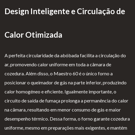
Lareiras por Medida
Design Inteligente e Circulação de
Saber Mais →
Calor Otimizada
A perfeita circularidade da abóbada facilita a circulação do
ar, promovendo calor uniforme em toda a câmara de
cozedura. Além disso, o Maestro 60 é o único forno a
P
Te
Li
Li
posicionar o queimador de gás na parte inferior, produzindo
olí
rm
v
vr
calor homogéneo e eficiente. Igualmente importante, o
ti
os
r
o
circuito de saída de fumaça prolonga a permanência do calor
ca
e
o
d
na câmara, resultando em menor consumo de gás e maior
d
Co
d
e
desempenho térmico. Dessa forma, o forno garante cozedura
e
nd
e
R
uniforme, mesmo em preparações mais exigentes, e mantém
pr
içõ
E
e