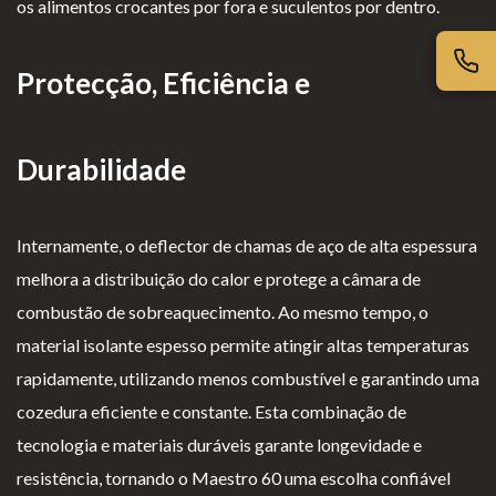
os alimentos crocantes por fora e suculentos por dentro.
iv
es
l
cl
ac
G
o
a
id
er
g
m
Protecção, Eficiência e
ad
ais
i
aç
e
o
õ
Durabilidade
s
e
s
Internamente, o deflector de chamas de aço de alta espessura
melhora a distribuição do calor e protege a câmara de
combustão de sobreaquecimento. Ao mesmo tempo, o
material isolante espesso permite atingir altas temperaturas
rapidamente, utilizando menos combustível e garantindo uma
cozedura eficiente e constante. Esta combinação de
tecnologia e materiais duráveis garante longevidade e
resistência, tornando o Maestro 60 uma escolha confiável