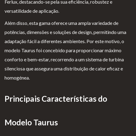
Ferlux, destacando-se pela sua eficiência, robustez e
as de
versatilidade de aplicação.
Para Profissionais
Mesa
Além disso, esta gama oferece uma ampla variedade de
Lareir
FAQ’s
potências, dimensões e soluções de design, permitindo uma
as
A CLEARFIRE
adaptação fácil a diferentes ambientes. Por este motivo, o
Suspensa
Contactos
modelo Taurus foi concebido para proporcionar máximo
s
conforto e bem-estar, recorrendo a um sistema de turbina
silenciosa que assegura uma distribuição de calor eficaz e
homogénea.
PERFIL
Principais Características do
Conta de Utilizador
Modelo Taurus
Carrinho de Compras