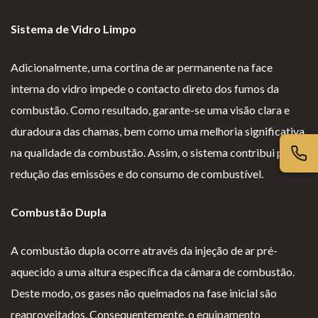
iv
es
l
cl
ac
G
o
a
Sistema de Vidro Limpo
id
er
g
m
Adicionalmente, uma cortina de ar permanente na face
ad
ais
i
aç
interna do vidro impede o contacto direto dos fumos da
e
o
õ
combustão. Como resultado, garante-se uma visão clara e
s
e
duradoura das chamas, bem como uma melhoria significativa
s
na qualidade da combustão. Assim, o sistema contribui para a
redução das emissões e do consumo de combustível.
Combustão Dupla
A combustão dupla ocorre através da injeção de ar pré-
aquecido a uma altura específica da câmara de combustão.
Deste modo, os gases não queimados na fase inicial são
reaproveitados. Consequentemente, o equipamento