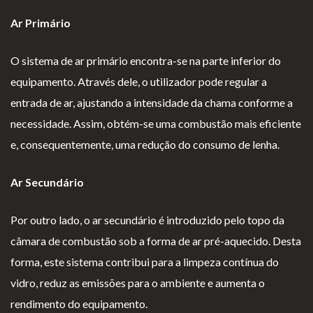
Lareiras por Medida
Ar Primário
Saber Mais →
O sistema de ar primário encontra-se na parte inferior do
equipamento. Através dele, o utilizador pode regular a
entrada de ar, ajustando a intensidade da chama conforme a
necessidade. Assim, obtém-se uma combustão mais eficiente
e, consequentemente, uma redução do consumo de lenha.
P
Te
Li
Li
Ar Secundário
olí
rm
v
vr
ti
os
r
o
Por outro lado, o ar secundário é introduzido pelo topo da
ca
e
o
d
câmara de combustão sob a forma de ar pré-aquecido. Desta
d
Co
d
e
forma, este sistema contribui para a limpeza contínua do
e
nd
e
R
vidro, reduz as emissões para o ambiente e aumenta o
pr
içõ
E
e
rendimento do equipamento.