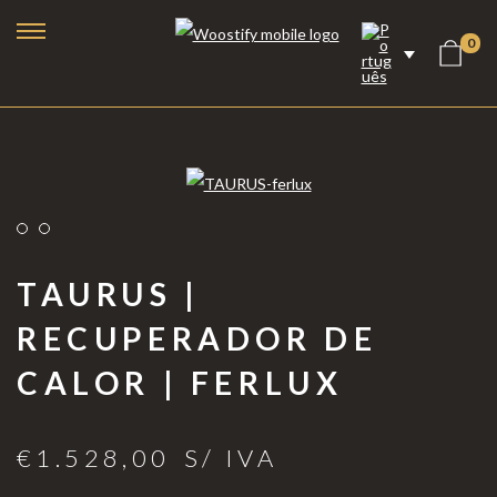
0
TAURUS |
RECUPERADOR DE
CALOR | FERLUX
Lareiras a Bioetanol
Lareiras Elétricas
€
1.528,00
S/ IVA
Lareiras a Vapor de Água