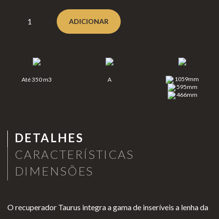
Clear
Lareiras a Gás
ADICIONAR
fire
Lareiras a lenha e Pellets
Eclipse
Aquecimento de Exterior
Moon
Cozinhar no Exterior
fires
1059mm
Até 350 m3
A
Planik
Bioetanol 96,6%
595mm
466mm
a®
Lareiras por Medida
Never
Portefólio
dark
Promoções
DETALHES
CARACTERÍSTICAS
DIMENSÕES
Lareir
as de
Chão
O recuperador Taurus integra a gama de inseríveis a lenha da
INFORMAÇÃO
Lareir